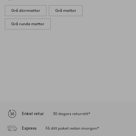
Grå dörrmattor
Grå mattor
Grå runda mattor
Enkel retur
30 dagars returrätt*
Express
Få ditt paket redan imorgon*