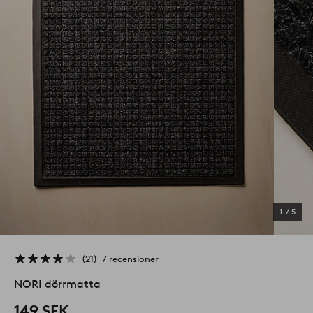
1
/
5
21
7 recensioner
NORI dörrmatta
149 SEK