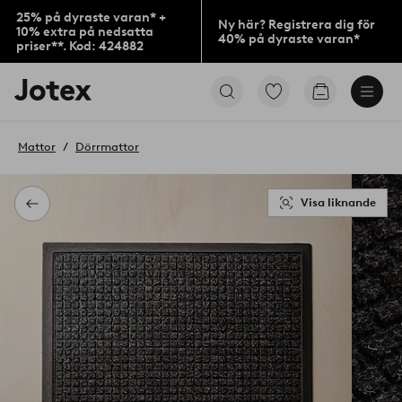
25% på dyraste varan* +
Ny här? Registrera dig för
10% extra på nedsatta
40% på dyraste varan*
priser**. Kod: 424882
Jotex
Gå
Gå
logotyp
till
till
-
favoritmarkerade
kundvagne
gå
produkter
Mattor
Dörrmattor
till
förstasidan
Visa liknande
Tillbaka