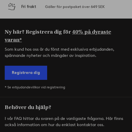
Fri frakt
Gäller för postpaket över 649 SEK
Ny här? Registrera dig för
40% på dyraste
varan*
Som kund hos oss är du först med exklusiva erbjudanden,
spännande nyheter och mängder av inspiration.
Registrera dig
* Se erbjudandevillkor vid registrering
Behöver du hjälp?
I vår FAQ hittar du svaren på de vanligaste frågorna. Här finns
också information om hur du enklast kontaktar oss.