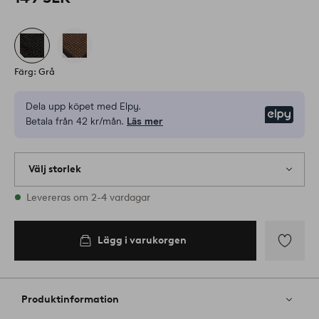
Färg: Grå
Dela upp köpet med Elpy.
Elpy
Betala från 42 kr/mån.
Läs mer
Välj storlek
Alla storlekar finns i lager
Levereras om 2-4 vardagar
40X60
Lägg i varukorgen
Lägg i
varukorgen
Lägg
till
i
Produktinformation
favoriter