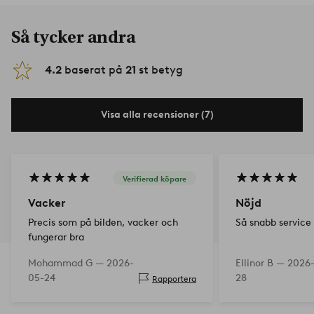
Så tycker andra
4.2
baserat på
21
st betyg
Visa alla recensioner (7)
Verifierad köpare
Vacker
Nöjd
Precis som på bilden, vacker och
Så snabb service
fungerar bra
Mohammad G —
2026-
Ellinor B —
2026
05-24
28
Rapportera