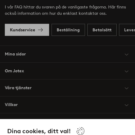
I vår FAQ hittar du svaren på de vanligaste frågorna. Här finns
också information om hur du enklast kontaktar oss.
Kundservice
Beställning
Betalsätt
Leve
Mina sidor
Om Jotex
Våra tjänster
Villkor
Vänner
Dina cookies, ditt val!