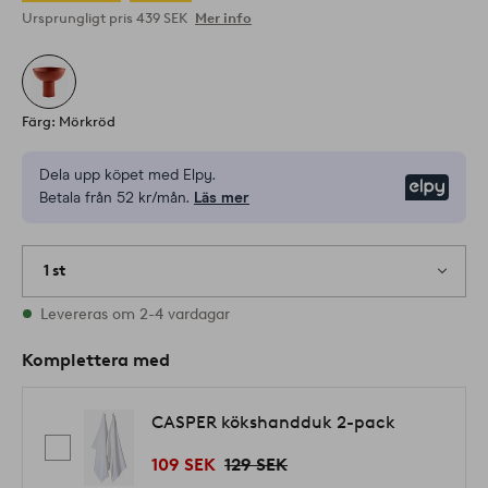
Ursprungligt pris
439 SEK
Mer info
Färg: Mörkröd
Dela upp köpet med Elpy.
Elpy
Betala från 52 kr/mån.
Läs mer
1 st
I lager
Levereras om 2-4 vardagar
Komplettera med
CASPER kökshandduk 2-pack
109 SEK
129 SEK