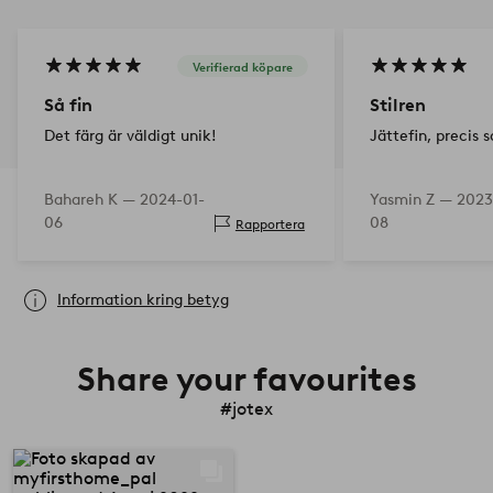
Verifierad köpare
Så fin
Stilren
Det färg är väldigt unik!
Jättefin, precis 
Bahareh K —
2024-01-
Yasmin Z —
2023
06
08
Rapportera
Information kring betyg
Share your favourites
#jotex