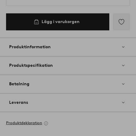
Lägg i varukorgen
Lägg
till
i
Produktinformation
favoriter
Produktspecifikation
Betalning
Leverans
Produktdeklaration