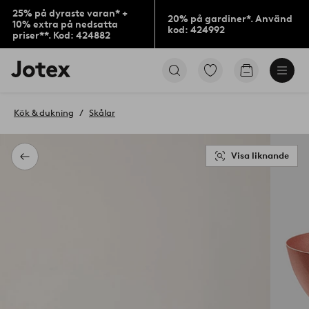
25% på dyraste varan* +
20% på gardiner*. Använd
10% extra på nedsatta
kod: 424992
priser**. Kod: 424882
Jotex
Gå
Gå
logotyp
till
till
-
favoritmarkerade
kundvagne
gå
produkter
Kök & dukning
Skålar
till
förstasidan
Visa liknande
Tillbaka