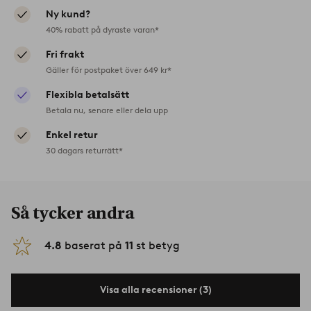
Ny kund?
40% rabatt på dyraste varan*
Fri frakt
Gäller för postpaket över 649 kr*
Flexibla betalsätt
Betala nu, senare eller dela upp
Enkel retur
30 dagars returrätt*
Så tycker andra
4.8
baserat på
11
st betyg
Visa alla recensioner (3)