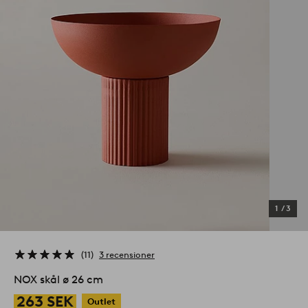
1
/
3
11
3 recensioner
NOX skål ø 26 cm
263 SEK
Outlet