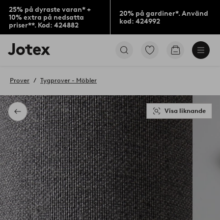
25% på dyraste varan* +
20% på gardiner*. Använd
10% extra på nedsatta
kod: 424992
priser**. Kod: 424882
Jotex
Gå
Gå
logotyp
till
till
-
favoritmarkerade
kundvagne
gå
produkter
Prover
Tygprover - Möbler
till
förstasidan
Visa liknande
Tillbaka