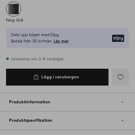
Färg: Grå
Dela upp köpet med Elpy.
Elpy
Betala från 30 kr/mån.
Läs mer
I lager
Levereras om 2-4 vardagar
Lägg i varukorgen
Lägg i
varukorgen
Lägg
till
i
Produktinformation
favoriter
Produktspecifikation