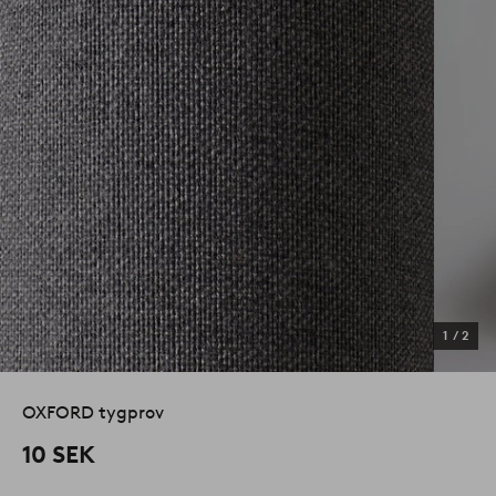
1
/
2
OXFORD tygprov
10 SEK