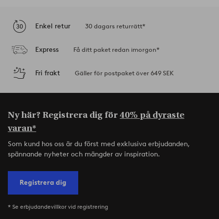
Trustpilot
Enkel retur
30 dagars returrätt*
Express
Få ditt paket redan imorgon*
Fri frakt
Gäller för postpaket över 649 SEK
Ny här? Registrera dig för
40% på dyraste
varan*
Som kund hos oss är du först med exklusiva erbjudanden,
spännande nyheter och mängder av inspiration.
Registrera dig
* Se erbjudandevillkor vid registrering