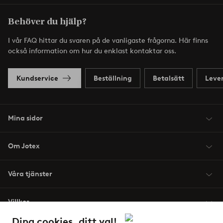
Behöver du hjälp?
I vår FAQ hittar du svaren på de vanligaste frågorna. Här finns
också information om hur du enklast kontaktar oss.
Kundservice
Beställning
Betalsätt
Leve
Mina sidor
Om Jotex
Våra tjänster
Villkor
Dina cookies, ditt val!