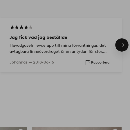
Jag fick vad jag beställde
Huvudgaveln levde upp till mina förväntningar, det
Näs
avtagbara linneöverdraget är en antydan för stor,
pro
men du kan få det väldigt skrynkligt, kanske finns det
Johannas —
2018-06-16
Rapportera
utrymme för krympn…