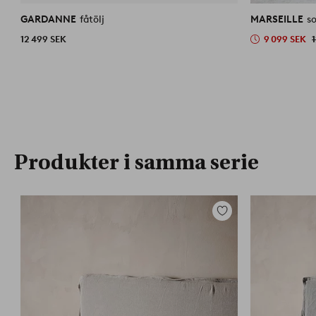
GARDANNE
fåtölj
MARSEILLE
so
12 499 SEK
9 099 SEK
Produkter i samma serie
Lägg
till
i
favoriter