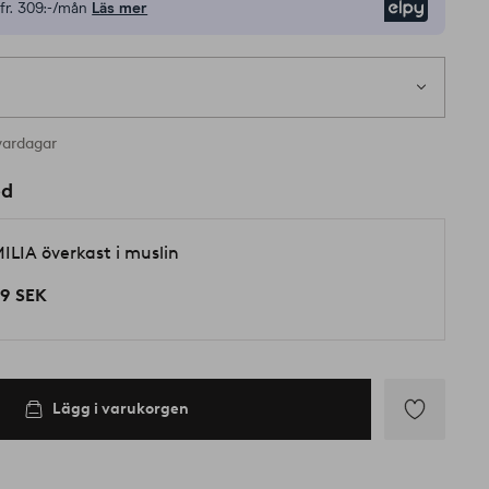
fr.
309:-/mån
Läs mer
Elpy
vardagar
ed
ILIA överkast i muslin
9 SEK
Lägg i varukorgen
Lägg
till
i