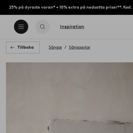
25% på dyraste varan* + 10% extra på nedsatta priser**. Kod
Inspiration
Tillbaka
Sängar
Sänggavlar