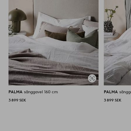
Visa
liknande
PALMA
sänggavel 160 cm
PALMA
sängg
3 899 SEK
3 899 SEK