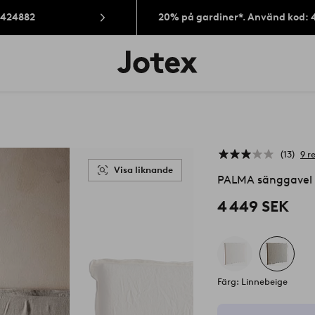
: 424882
20% på gardiner*. Använd kod: 
Jotex
logotyp
-
gå
till
förstasidan
13
9 r
Visa liknande
PALMA sänggavel
4 449 SEK
Färg: Linnebeige