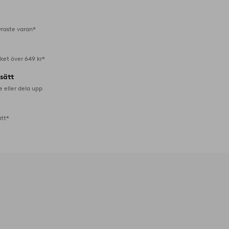
favoriter
yraste varan*
aket över 649 kr*
lsätt
e eller dela upp
ätt*