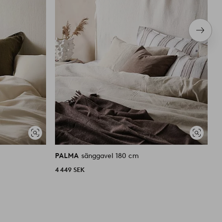
Nästa
produ
Visa
Visa
liknande
liknande
PALMA
sänggavel 180 cm
P
4 449 SEK
3