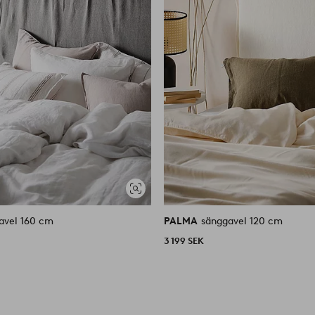
Visa
liknande
avel 160 cm
PALMA
sänggavel 120 cm
3 199 SEK