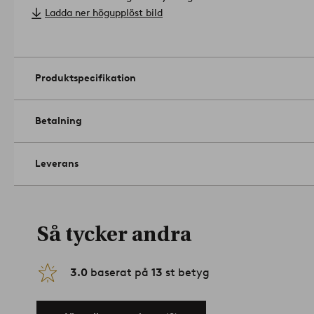
Storlek: Bredd 180 cm. Höjd 122 cm. Djup 6 cm.
Ladda ner högupplöst bild
Skötselråd: Handtvätt 30°. Krympning max 5%.
Formgivare: Jotex Design Studio.
Tips & Råd: Matcha med Jenny serien och lämna sängen obäd
avslappnad linnelook.
Artikelnummer: 1506554-02-0
Produktspecifikation
Betalning
Leverans
Så tycker andra
3.0
baserat på
13
st betyg