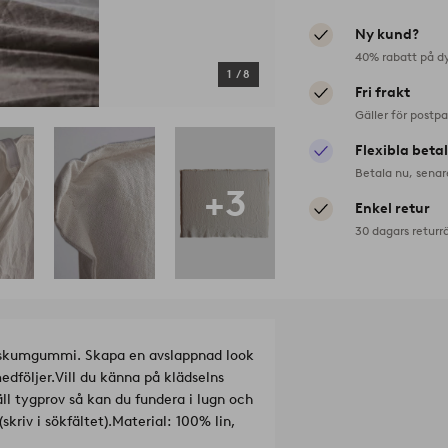
Ny kund?
40% rabatt på d
1
/
8
Fri frakt
Gäller för postp
Flexibla beta
Betala nu, senar
+3
Enkel retur
30 dagars returr
v skumgummi. Skapa en avslappnad look
dföljer.
Vill du känna på klädselns
l tygprov så kan du fundera i lugn och
riv i sökfältet).
Material: 100% lin,