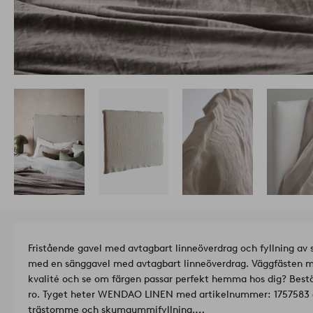
Fristående gavel med avtagbart linneöverdrag och fyllning a
med en sänggavel med avtagbart linneöverdrag. Väggfästen me
kvalité och se om färgen passar perfekt hemma hos dig? Bestäl
ro. Tyget heter WENDAO LINEN med artikelnummer: 1757583 (sk
trästomme och skumgummifyllning.