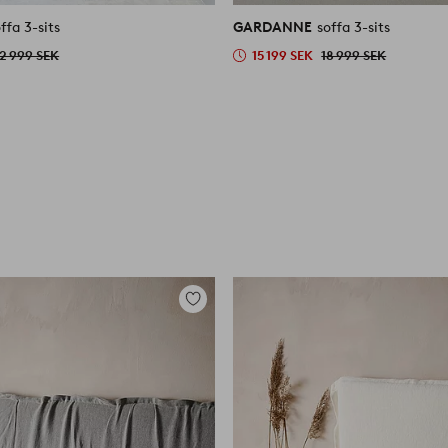
ffa 3-sits
GARDANNE
soffa 3-sits
12 999 SEK
15 199 SEK
18 999 SEK
Lägg
till
i
favoriter