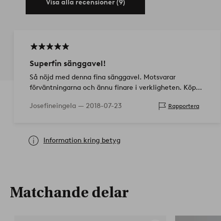
Visa alla recensioner (9)
Superfin sänggavel!
Så nöjd med denna fina sänggavel. Motsvarar
förväntningarna och ännu finare i verkligheten. Köpte
på 25% rabatt och definitivt värd pengarna.
Josefineingela —
2018-07-23
Rapportera
Information kring betyg
Matchande delar