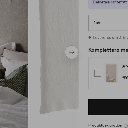
Delbetala räntefritt 
1 st
I lager
Levereras om 3-5 
Komplettera m
Nästa
produkt
AM
49
Produktdeklaration