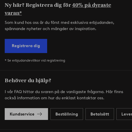
Ny här? Registrera dig för
40% på dyraste
varan*
Som kund hos oss är du först med exklusiva erbjudanden,
spännande nyheter och mängder av inspiration.
Registrera dig
* Se erbjudandevillkor vid registrering
Behöver du hjälp?
I vår FAQ hittar du svaren på de vanligaste frågorna. Här finns
också information om hur du enklast kontaktar oss.
Kundservice
Beställning
Betalsätt
Leve