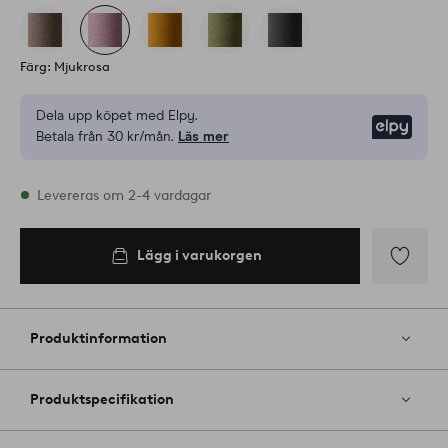
Färg: Mjukrosa
Dela upp köpet med Elpy.
Elpy
Betala från 30 kr/mån.
Läs mer
I lager
Levereras om 2-4 vardagar
Lägg i varukorgen
Lägg i
varukorgen
Lägg
till
i
Produktinformation
favoriter
Produktspecifikation