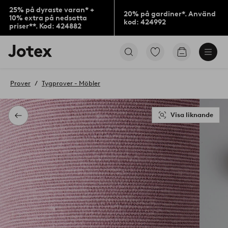
25% på dyraste varan* +
20% på gardiner*. Använd
10% extra på nedsatta
kod: 424992
priser**. Kod: 424882
Jotex
Gå
Gå
logotyp
till
till
-
favoritmarkerade
kundvagne
gå
produkter
Prover
Tygprover - Möbler
till
förstasidan
Visa liknande
Tillbaka