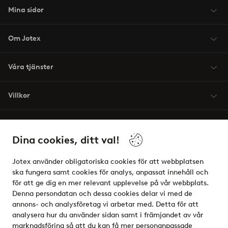
Mina sidor
Om Jotex
Våra tjänster
Villkor
Vänner
Dina cookies, ditt val!
Jotex använder obligatoriska cookies för att webbplatsen
ska fungera samt cookies för analys, anpassat innehåll och
för att ge dig en mer relevant upplevelse på vår webbplats.
Säkra betalningar - Betala direkt eller dela upp
Denna persondatan och dessa cookies delar vi med de
annons- och analysföretag vi arbetar med. Detta för att
Vill du veta mer om
våra betalalternativ
?
analysera hur du använder sidan samt i främjandet av vår
elpy
marknadsföring så att du kan få mer personanpassade