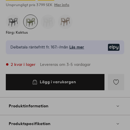
Ursprungligt pris
3 799 SEK
Mer info
Färg: Kaktus
Delbetala räntefritt fr.
167:-/mån
Läs mer
Elpy
2 kvar i lager
Levereras om 3-5 vardagar
Lägg i varukorgen
Lägg i
varukorgen
Lägg
till
i
Produktinformation
favoriter
Produktspecifikation