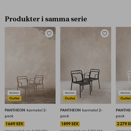
Produkter i samma serie
Lägg
Lägg
till
till
i
i
favoriter
favoriter
Outlet
Outlet
Outlet
PANTHEON
karmstol 2-
PANTHEON
karmstol 2-
PANTH
pack
pack
pack
1 649 SEK
1 899 SEK
2 279 
Ursprungligt pris
3 299 SEK
Ursprungligt pris
3 799 SEK
Ursprungl