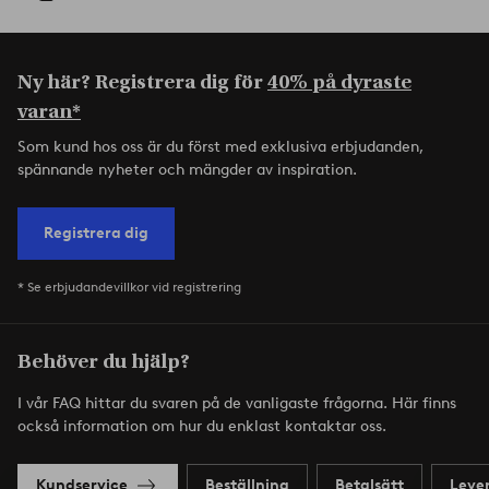
Ny här? Registrera dig för
40% på dyraste
varan*
Som kund hos oss är du först med exklusiva erbjudanden,
spännande nyheter och mängder av inspiration.
Registrera dig
* Se erbjudandevillkor vid registrering
Behöver du hjälp?
I vår FAQ hittar du svaren på de vanligaste frågorna. Här finns
också information om hur du enklast kontaktar oss.
Kundservice
Beställning
Betalsätt
Leve