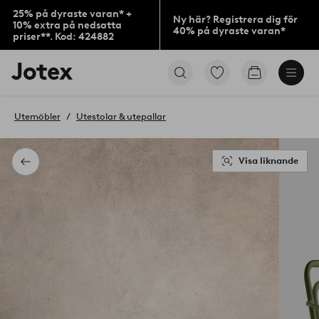
25% på dyraste varan* +
Ny här? Registrera dig för
10% extra på nedsatta
40% på dyraste varan*
priser**. Kod: 424882
Jotex
Gå
Gå
logotyp
till
till
-
favoritmarkerade
kundvagne
gå
produkter
Utemöbler
Utestolar & utepallar
till
förstasidan
Visa liknande
Tillbaka