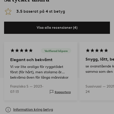
3.5
baserat på
4
st betyg
Visa alla recensioner (4)
Verifierad köpare
Snygg, lätt, 
Elegant och bekvämt
se ovanstående 
Vi var lite oroliga för ryggstödet
samma som den 
först (för hårt), men stolarna är
bekväma även för långa människor
(190 cm +). Vi gillar verkligen
Franziska S —
2023-
Sussivussi —
202
designen och utförandet.
07-13
24
Rapportera
Information kring betyg