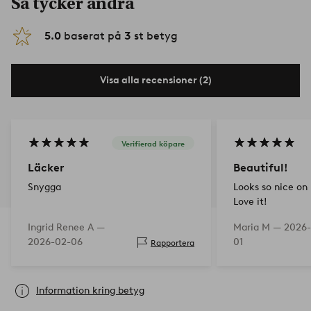
Så tycker andra
5.0
baserat på
3
st betyg
Visa alla recensioner (2)
Verifierad köpare
Läcker
Beautiful!
Snygga
Looks so nice on
Love it!
Ingrid Renee A —
Maria M —
2026-
2026-02-06
01
Rapportera
Information kring betyg