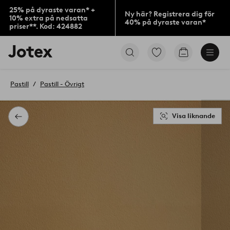
25% på dyraste varan* +
Ny här? Registrera dig för
10% extra på nedsatta
40% på dyraste varan*
priser**. Kod: 424882
Jotex
Gå
Gå
logotyp
till
till
-
favoritmarkerade
kundvagne
gå
produkter
Pastill
Pastill - Övrigt
till
förstasidan
Visa liknande
Tillbaka