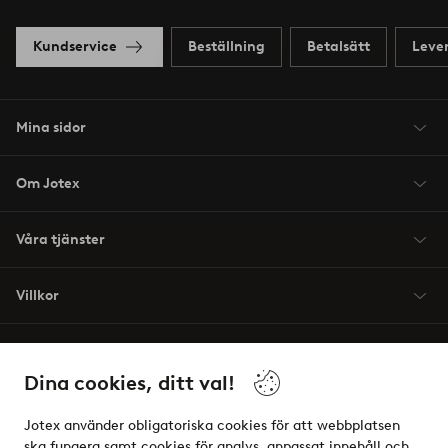
Kundservice
Beställning
Betalsätt
Leve
Mina sidor
Om Jotex
Våra tjänster
Villkor
Vänner
Dina cookies, ditt val!
Jotex använder obligatoriska cookies för att webbplatsen
ska fungera samt cookies för analys, anpassat innehåll och