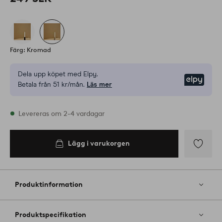
Färg: Kromad
Dela upp köpet med Elpy.
Elpy
Betala från 51 kr/mån.
Läs mer
I lager
Levereras om 2-4 vardagar
Lägg i varukorgen
Lägg i
varukorgen
Lägg
till
i
Produktinformation
favoriter
Produktspecifikation