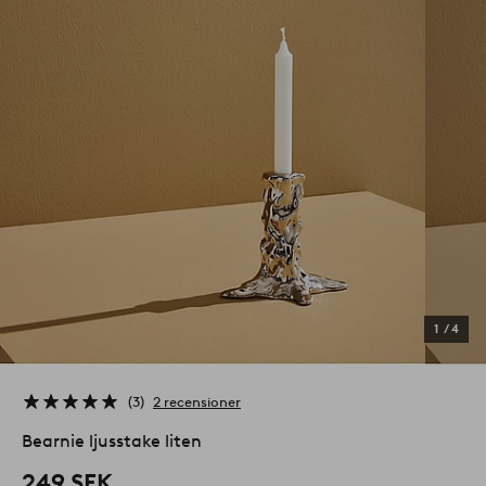
1
/
4
3
2 recensioner
Bearnie ljusstake liten
249 SEK