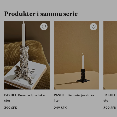
Produkter i samma serie
Lägg
Lägg
till
till
i
i
favoriter
favoriter
PASTILL
Bearnie ljusstake
PASTILL
Bearnie ljusstake
PASTILL
stor
liten
stor
399 SEK
249 SEK
399 SEK