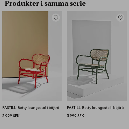
Produkter i samma serie
Lägg
Lägg
till
till
i
i
favoriter
favorit
PASTILL
Betty loungestol i böjträ
PASTILL
Betty loungestol i böjträ
3 999 SEK
3 999 SEK