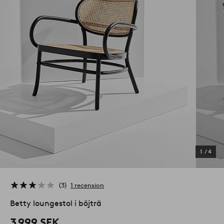
1
/
4
3
1 recension
Betty loungestol i böjträ
3 999 SEK