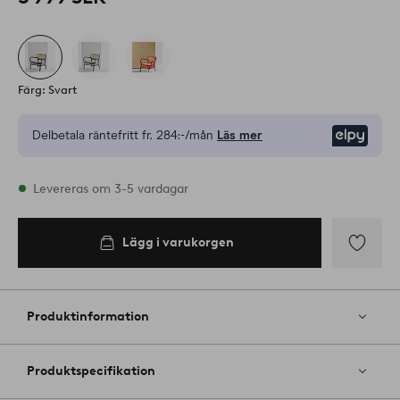
Färg: Svart
Delbetala räntefritt fr.
284:-/mån
Läs mer
Elpy
I lager
Levereras om 3-5 vardagar
Lägg i varukorgen
Lägg i
varukorgen
Lägg
till
i
Produktinformation
favoriter
Produktspecifikation