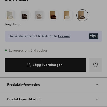
Färg: Grön
Delbetala räntefritt fr.
434:-/mån
Läs mer
Elpy
I lager
Levereras om 3-4 veckor
Lägg i varukorgen
Lägg i
varukorgen
Lägg
till
i
Produktinformation
favoriter
Produktspecifikation