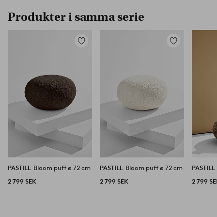
Produkter i samma serie
Lägg
Lägg
till
till
i
i
favoriter
favoriter
PASTILL
Bloom puff ø 72 cm
PASTILL
Bloom puff ø 72 cm
PASTILL
2 799 SEK
2 799 SEK
2 799 S