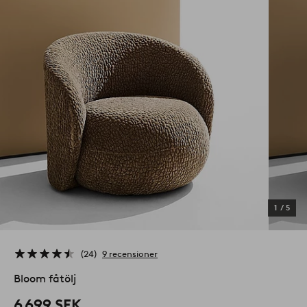
1
/
5
24
9 recensioner
Bloom fåtölj
6 699 SEK