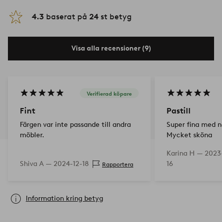
4.3
baserat på
24
st betyg
Visa alla recensioner (9)
Verifierad köpare
Fint
Pastill
Färgen var inte passande till andra
Super fina med nå
möbler.
Mycket sköna
Karina H —
2023
Shiva A —
2024-12-18
16
Rapportera
Information kring betyg