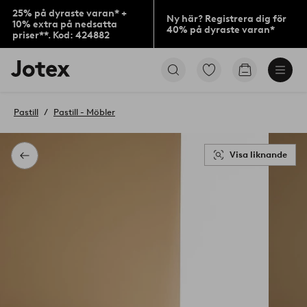
25% på dyraste varan* +
Ny här? Registrera dig för
10% extra på nedsatta
40% på dyraste varan*
priser**. Kod: 424882
Jotex
Gå
Gå
logotyp
till
till
-
favoritmarkerade
kundvagne
gå
produkter
Pastill
Pastill - Möbler
till
förstasidan
Visa liknande
Tillbaka