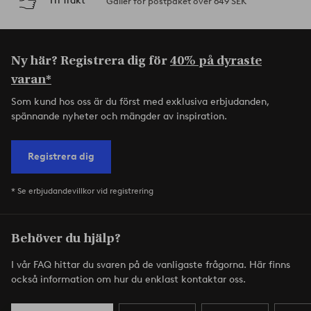
Fri frakt
Gäller för postpaket över 649 SEK
Ny här? Registrera dig för
40% på dyraste
varan*
Som kund hos oss är du först med exklusiva erbjudanden,
spännande nyheter och mängder av inspiration.
Registrera dig
* Se erbjudandevillkor vid registrering
Behöver du hjälp?
I vår FAQ hittar du svaren på de vanligaste frågorna. Här finns
också information om hur du enklast kontaktar oss.