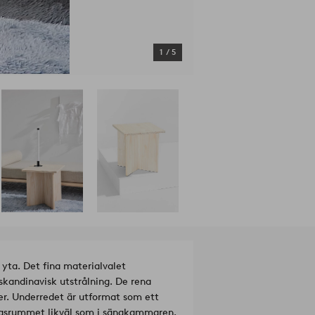
1
/
5
 yta. Det fina materialvalet
skandinavisk utstrålning. De rena
ser. Underredet är utformat som ett
ardagsrummet likväl som i sängkammaren.