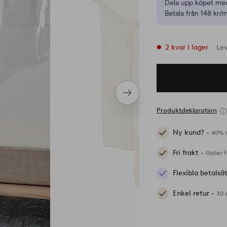
Dela upp köpet med
Betala från 148 kr/
2 kvar i lager
Le
Nästa
produkt
Produktdeklaration
Ny kund? -
40% r
Fri frakt -
Gäller 
Flexibla betalsä
Enkel retur -
30 