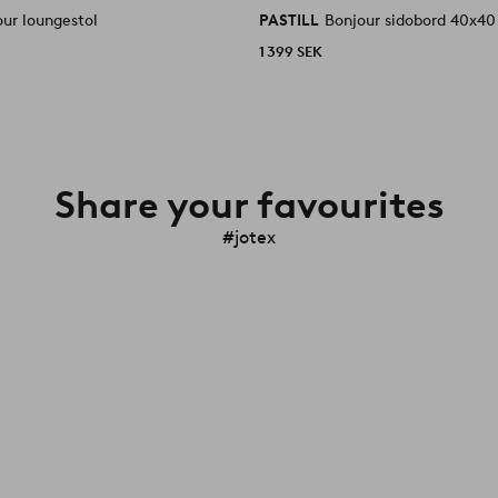
our loungestol
PASTILL
Bonjour sidobord 40x4
1 399 SEK
Share your favourites
#jotex