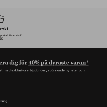
frakt
tpaket över 649
EK
era dig för
40% på dyraste varan*
rst med exklusiva erbjudanden, spännande nyheter och
rering