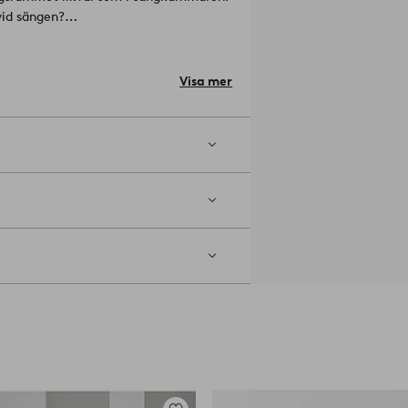
vid sängen?
r att skruva fast underredet
Visa mer