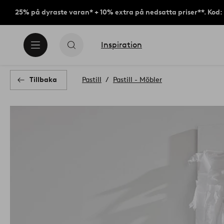
25% på dyraste varan* + 10% extra på nedsatta priser**. Kod
Inspiration
Tillbaka
Pastill
Pastill - Möbler