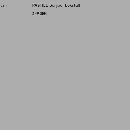
0 cm
PASTILL
Bonjour bokställ
P
349 SEK
3