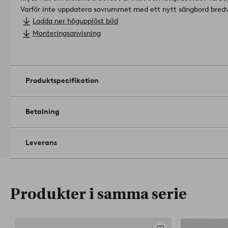
Varför inte uppdatera sovrummet med ett nytt sängbord bred
Bordet kommer omonterat. Skruvar och monteringsanvisning fö
Ladda ner högupplöst bild
medföljer.
- furu
Monteringsanvisning
- tjocklek furu 2 cm
- 40x40 cm, höjd 42 cm
Artikelnummer: 1689958-01-0
Produktspecifikation
Betalning
Leverans
Produkter i samma serie