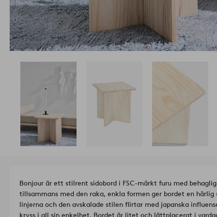
Bonjour är ett stilrent sidobord i FSC-märkt furu med behaglig
tillsammans med den raka, enkla formen ger bordet en härlig 
linjerna och den avskalade stilen flirtar med japanska influen
kryss i all sin enkelhet. Bordet är litet och lättplacerat i v