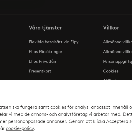
Våra tjänster
Villkor
Flexibla betalsätt via Elpy
Allmänna villk
Ellos Försäkringar
Allmänna villk
Ellos Privatlån
Personuppgifts
Presentkort
Cookies
Affiliate
lse
atsen ska fungera samt cookies för analys, anpassat innehåll o
ar vi med de annons- och analysföretag vi arbetar med. Detta
a upp
 mer personanpassade annonser. Genom att klicka Acceptera sa
elpy
vår
cookie-policy
.