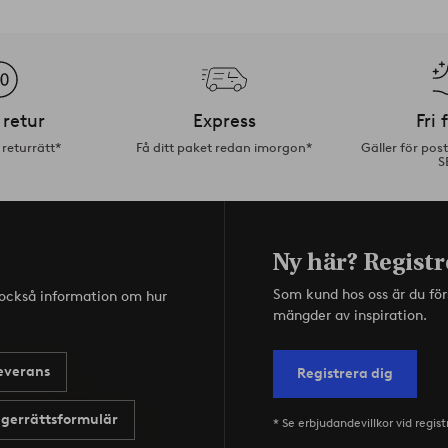
 retur
Express
Fri 
returrätt*
Få ditt paket redan imorgon*
Gäller för pos
S
Ny här? Registr
Som kund hos oss är du fö
s också information om hur
mängder av inspiration.
everans
Registrera dig
gerrättsformulär
* Se erbjudandevillkor vid regist