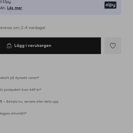
 Elpy.
Elpy
mån.
Läs mer
vereras om 2-4 vardagar
Lägg i varukorgen
Lägg
till
i
favoriter
abatt på dyraste varan*
för postpaket över 649 kr*
tt -
Betala nu, senare eller dela upp
dagars returrätt*