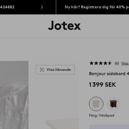
: 424882
Ny här? Registrera dig för 40% 
Jotex
logotyp
-
gå
till
förstasidan
6
Visa
Visa liknande
Bonjour sidobord
1 399 SEK
Färg: Vitsåpad