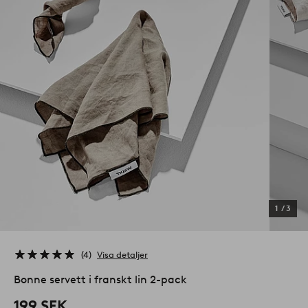
1
/
3
4
Visa detaljer
Bonne servett i franskt lin 2-pack
199 SEK