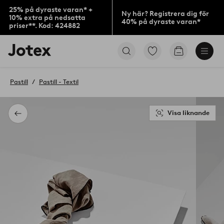
25% på dyraste varan* +
Ny här? Registrera dig för
10% extra på nedsatta
40% på dyraste varan*
priser**. Kod: 424882
Jotex
Gå
Gå
logotyp
till
till
-
favoritmarkerade
kundvagne
gå
produkter
Pastill
Pastill - Textil
till
förstasidan
Visa liknande
Tillbaka