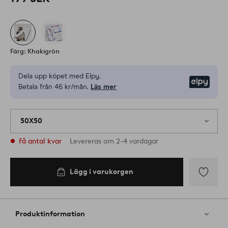
Färg: Khakigrön
Dela upp köpet med Elpy.
Elpy
Betala från 46 kr/mån.
Läs mer
50X50
Få antal kvar
Levereras om 2-4 vardagar
Lägg i varukorgen
Lägg i
varukorgen
Lägg
till
i
Produktinformation
favoriter