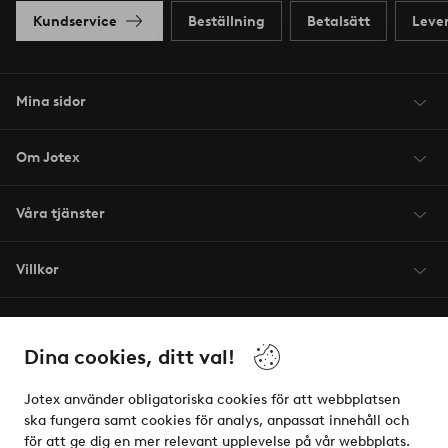
Kundservice
Beställning
Betalsätt
Leve
Mina sidor
Om Jotex
Våra tjänster
Villkor
Vänner
Dina cookies, ditt val!
Jotex använder obligatoriska cookies för att webbplatsen
ska fungera samt cookies för analys, anpassat innehåll och
för att ge dig en mer relevant upplevelse på vår webbplats.