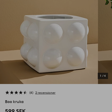
1
/
4
4
2 recensioner
Boo kruka
599 SEK