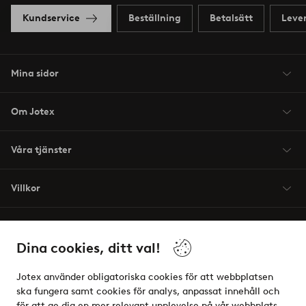
Kundservice
Beställning
Betalsätt
Leve
Mina sidor
Om Jotex
Våra tjänster
Villkor
Vänner
Dina cookies, ditt val!
Jotex använder obligatoriska cookies för att webbplatsen
ska fungera samt cookies för analys, anpassat innehåll och
för att ge dig en mer relevant upplevelse på vår webbplats.