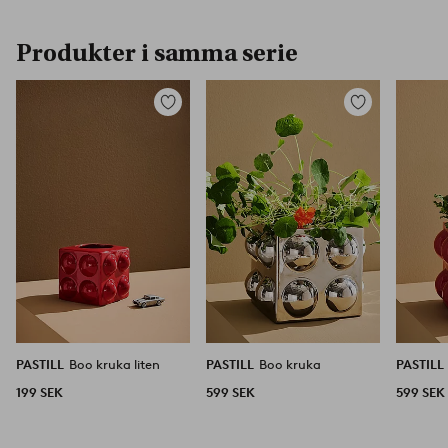
Produkter i samma serie
Lägg
Lägg
till
till
i
i
favoriter
favoriter
PASTILL
Boo kruka liten
PASTILL
Boo kruka
PASTILL
199 SEK
599 SEK
599 SEK