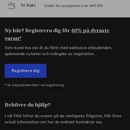
Fri frakt
Gäller för postpaket över 649 SEK
Ny här? Registrera dig för
40% på dyraste
varan*
Som kund hos oss är du först med exklusiva erbjudanden,
spännande nyheter och mängder av inspiration.
Registrera dig
* Se erbjudandevillkor vid registrering
Behöver du hjälp?
I vår FAQ hittar du svaren på de vanligaste frågorna. Här finns
också information om hur du enklast kontaktar oss.