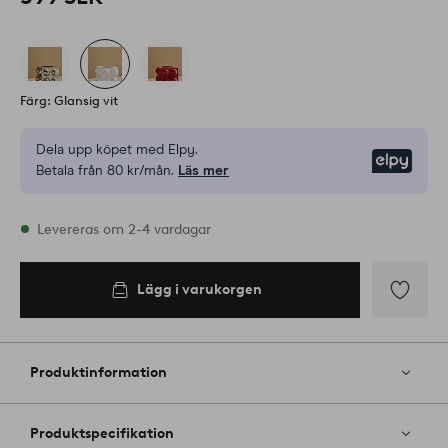
Färg: Glansig vit
Dela upp köpet med Elpy.
Elpy
Betala från 80 kr/mån.
Läs mer
I lager
Levereras om 2-4 vardagar
Lägg i varukorgen
Lägg i
varukorgen
Lägg
till
i
Produktinformation
favoriter
Produktspecifikation