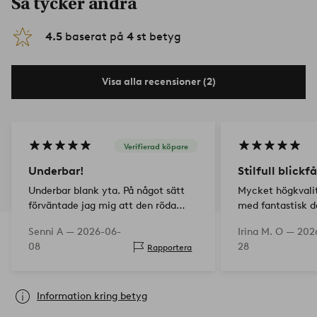
Så tycker andra
4.5
baserat på
4
st betyg
Visa alla recensioner (2)
Verifierad köpare
Underbar!
Stilfull blick
Underbar blank yta. På något sätt
Mycket högkvali
förväntade jag mig att den röda
med fantastisk d
färgen skulle vara jämn, men
ut och är verklig
Senni A —
2026-06-
Irina M. O —
202
överraskande nog var den lite som
Absolut rekomm
08
28
Rapportera
'målad, där man kan se
målningsspåren'. Efter den första
chock…
Information kring betyg