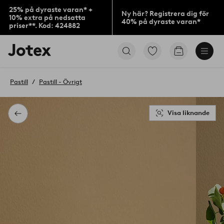
25% på dyraste varan* +
Ny här? Registrera dig för
10% extra på nedsatta
40% på dyraste varan*
priser**. Kod: 424882
Jotex
Gå
Gå
logotyp
till
till
-
favoritmarkerade
kundvagne
gå
produkter
Pastill
Pastill - Övrigt
till
förstasidan
Visa liknande
Tillbaka