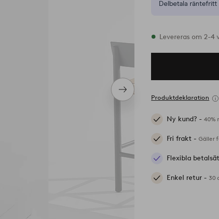
Delbetala räntefritt 
I lager
Levereras om 2-4 
Nästa
Produktdeklaration
produkt
Ny kund? -
40% r
Fri frakt -
Gäller 
Flexibla betalsä
Enkel retur -
30 