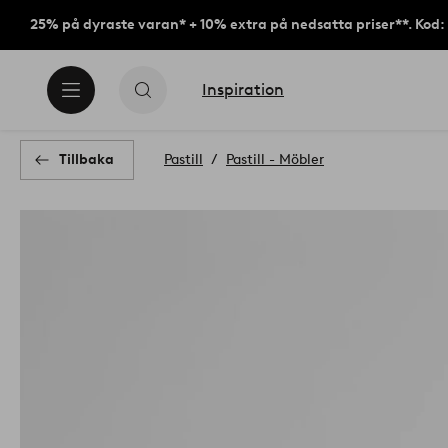
25% på dyraste varan* + 10% extra på nedsatta priser**. Kod
Inspiration
Tillbaka
Pastill
Pastill - Möbler