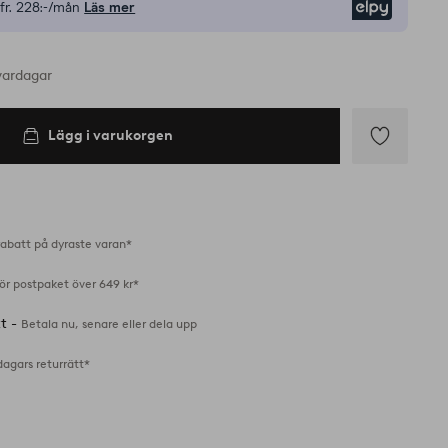
fr.
228:-/mån
Läs mer
Elpy
vardagar
Lägg i varukorgen
Lägg
till
i
favoriter
abatt på dyraste varan*
för postpaket över 649 kr*
tt -
Betala nu, senare eller dela upp
dagars returrätt*