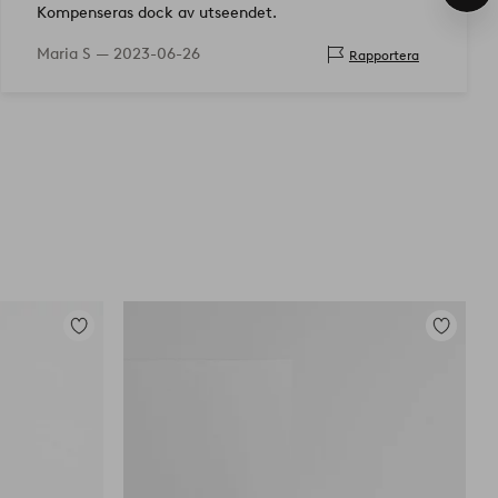
pro
Kompenseras dock av utseendet.
Maria S —
2023-06-26
Rapportera
Lägg
Lägg
till
till
i
i
favoriter
favoriter