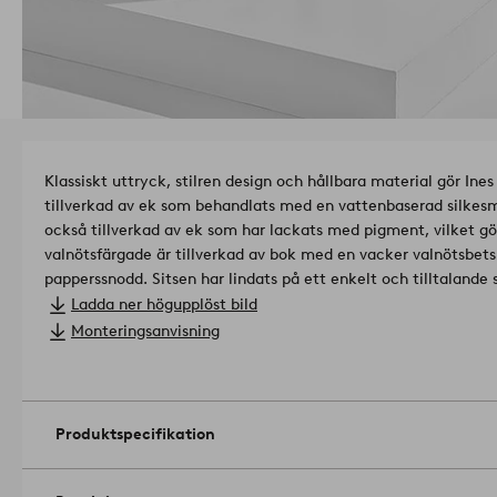
Klassiskt uttryck, stilren design och hållbara material gör Ines 
tillverkad av ek som behandlats med en vattenbaserad silkesm
också tillverkad av ek som har lackats med pigment, vilket gö
valnötsfärgade är tillverkad av bok med en vacker valnötsbets. 
papperssnodd. Sitsen har lindats på ett enkelt och tilltalande
förändra känslan i ett helt rum.
Produkten är certifierad med F
Ladda ner högupplöst bild
innebär att den innehåller trä som avverkats i ett ansvarsfullt
Monteringsanvisning
människor och miljö.
Artikelnummer: 1663513-02-0
Produktspecifikation