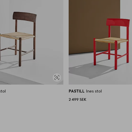
Visa
liknande
stol
PASTILL
Ines stol
2 499 SEK