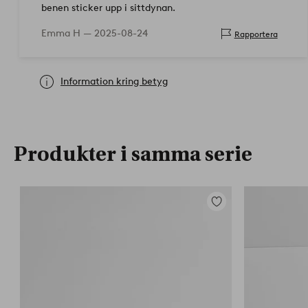
benen sticker upp i sittdynan.
Emma H —
2025-08-24
Rapportera
Information kring betyg
Produkter i samma serie
Lägg
till
i
favoriter