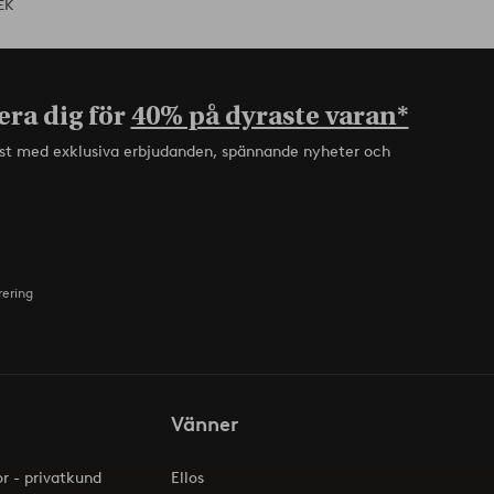
EK
era dig för
40% på dyraste varan*
rst med exklusiva erbjudanden, spännande nyheter och
rering
Vänner
or - privatkund
Ellos