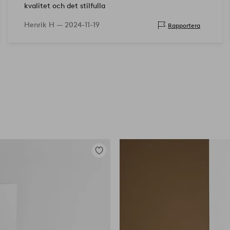
kvalitet och det stilfulla
Henrik H —
2024-11-19
Rapportera
Lägg
till
i
favoriter