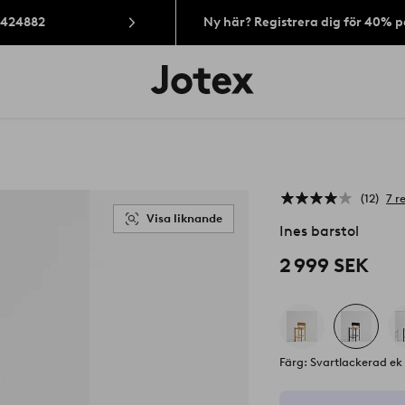
: 424882
Ny här? Registrera dig för 40% 
Jotex
logotyp
-
gå
till
förstasidan
12
7 r
Visa liknande
Ines barstol
2 999 SEK
Färg: Svartlackerad ek