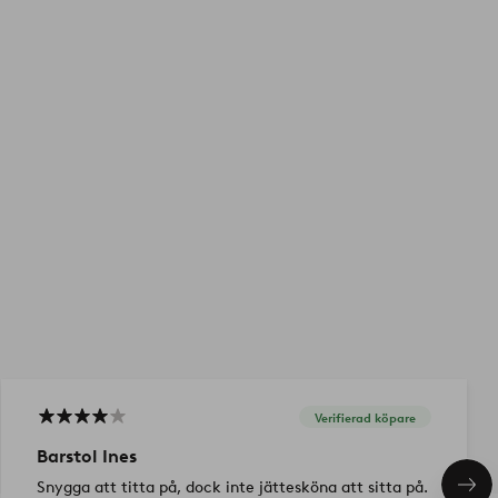
Verifierad köpare
Barstol Ines
Snygga att titta på, dock inte jättesköna att sitta på.
Näs