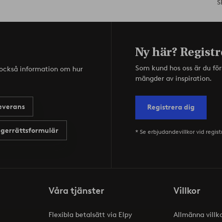
S
Ny här? Registr
Som kund hos oss är du fö
s också information om hur
mängder av inspiration.
everans
Registrera dig
gerrättsformulär
* Se erbjudandevillkor vid regist
Våra tjänster
Villkor
Flexibla betalsätt via Elpy
Allmänna villk