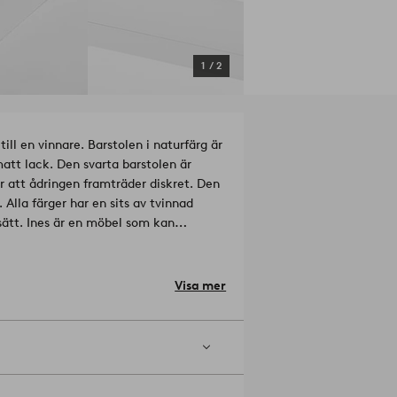
1
/
2
till en vinnare. Barstolen i naturfärg är
att lack. Den svarta barstolen är
r att ådringen framträder diskret. Den
Alla färger har en sits av tvinnad
 sätt. Ines är en möbel som kan
orest Stewardship Council (FSC), vilket
 skogsbruk som tar hänsyn till
Visa mer