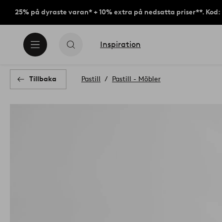
25% på dyraste varan* + 10% extra på nedsatta priser**. Kod
Inspiration
Tillbaka
Pastill
Pastill - Möbler