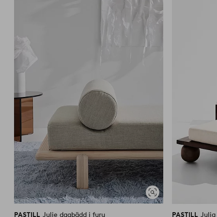
till
i
favoriter
Visa
liknande
PASTILL
Julie dagbädd i furu
PASTILL
Juli