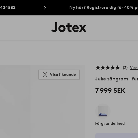
: 424882
Ny här? Registrera dig för 40% 
Jotex
logotyp
-
gå
till
förstasidan
3
Visa
Visa liknande
Julie sängram i fu
7 999 SEK
Färg: undefined