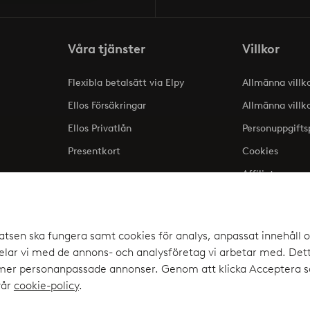
Våra tjänster
Villkor
Flexibla betalsätt via Elpy
Allmänna villk
Ellos Försäkringar
Allmänna villk
Ellos Privatlån
Personuppgifts
Presentkort
Cookies
Affiliate
lse
atsen ska fungera samt cookies för analys, anpassat innehåll o
ar vi med de annons- och analysföretag vi arbetar med. Detta
a upp
 mer personanpassade annonser. Genom att klicka Acceptera sa
elpy
vår
cookie-policy
.