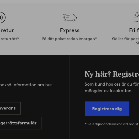
 retur
Express
Fri 
returrätt*
Få ditt paket redan imorgon*
Gäller för pos
S
Ny här? Registr
Som kund hos oss är du fö
s också information om hur
mängder av inspiration.
everans
Registrera dig
gerrättsformulär
* Se erbjudandevillkor vid regist