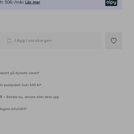
fr.
506:-/mån
Läs mer
Elpy
Lägg i varukorgen
Lägg
till
i
favoriter
abatt på dyraste varan*
för postpaket över 649 kr*
tt -
Betala nu, senare eller dela upp
dagars returrätt*