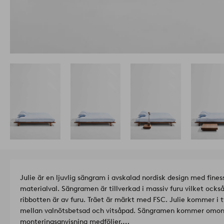
Julie är en ljuvlig sängram i avskalad nordisk design med fine
materialval. Sängramen är tillverkad i massiv furu vilket ocks
ribbotten är av furu. Träet är märkt med FSC. Julie kommer i 
mellan valnötsbetsad och vitsåpad. Sängramen kommer omont
monteringsanvisning medföljer.