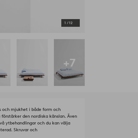
1
/
12
+7
ss och mjukhet i både form och
å förstärker den nordiska känslan. Även
två ytbehandlingar och du kan välja
erad. Skruvar och