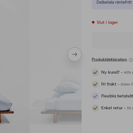
Delbetala räntefritt 
Slut i lager
Nästa
Produktdeklaration
produkt
Ny kund? -
40% r
Fri frakt -
Gäller 
Flexibla betalsä
Enkel retur -
30 