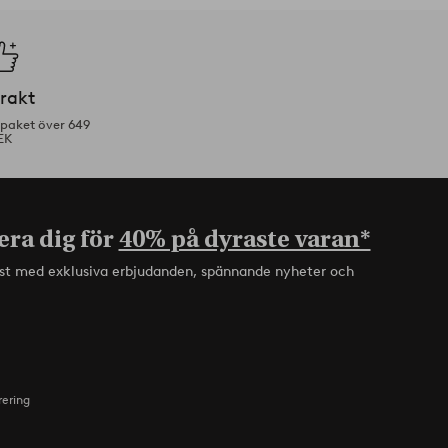
frakt
tpaket över 649
EK
era dig för
40% på dyraste varan*
rst med exklusiva erbjudanden, spännande nyheter och
rering