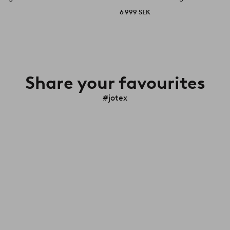
6 999 SEK
Share your favourites
#jotex