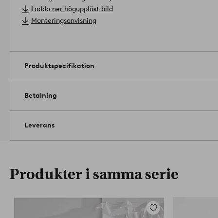
Obs. Madrass ingår ej.
- furu
Ladda ner högupplöst bild
- passar madrass 180x200 cm
Monteringsanvisning
- yttermått 202x210 cm, höjd 17 cm, frihöjd under möbel 13,5
Produktspecifikation
Betalning
Leverans
Produkter i samma serie
Lägg