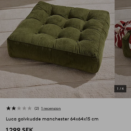
1
/
4
2
1 recension
Luca golvkudde manchester 64x64x15 cm
1 299 SEK