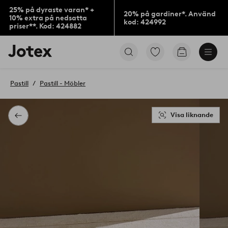
25% på dyraste varan* +
20% på gardiner*. Använd
10% extra på nedsatta
kod: 424992
priser**. Kod: 424882
Jotex
Gå
Gå
logotyp
till
till
-
favoritmarkerade
kundvagne
gå
produkter
Pastill
Pastill - Möbler
till
förstasidan
Visa liknande
Tillbaka