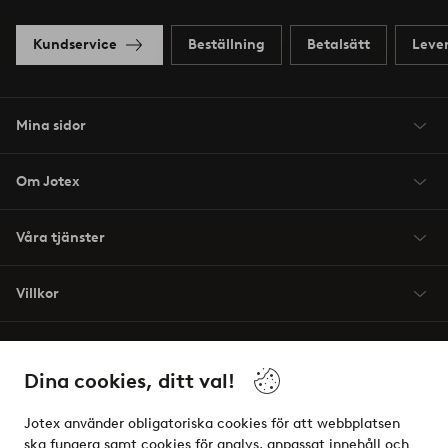
Kundservice
Beställning
Betalsätt
Leve
Mina sidor
Om Jotex
Våra tjänster
Villkor
Vänner
Dina cookies, ditt val!
Jotex använder obligatoriska cookies för att webbplatsen
ska fungera samt cookies för analys, anpassat innehåll och