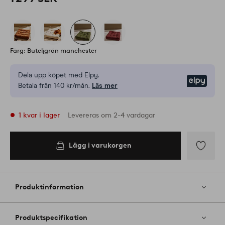
Färg: Buteljgrön manchester
Dela upp köpet med Elpy.
Elpy
Betala från 140 kr/mån.
Läs mer
1 kvar i lager
Levereras om 2-4 vardagar
Lägg i varukorgen
Lägg i
varukorgen
Lägg
till
i
Produktinformation
favoriter
Produktspecifikation