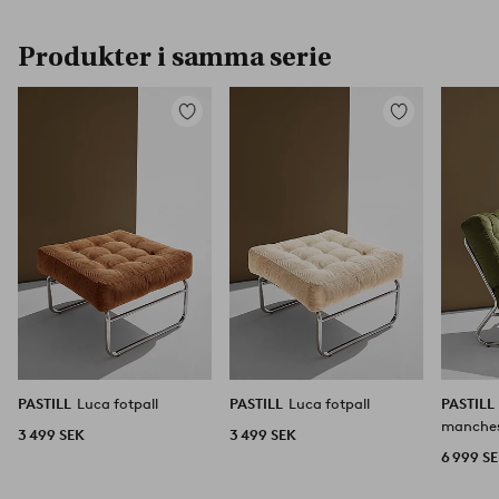
Produkter i samma serie
Lägg
Lägg
till
till
i
i
favoriter
favoriter
PASTILL
Luca fotpall
PASTILL
Luca fotpall
PASTILL
manches
3 499 SEK
3 499 SEK
6 999 S