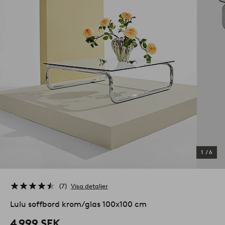
1
/
6
7
Visa detaljer
Lulu soffbord krom/glas 100x100 cm
4 999 SEK