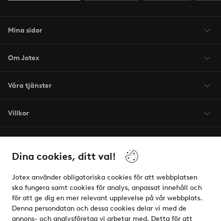
Mina sidor
Om Jotex
Våra tjänster
Villkor
Vänner
Dina cookies, ditt val!
Jotex använder obligatoriska cookies för att webbplatsen
ska fungera samt cookies för analys, anpassat innehåll och
för att ge dig en mer relevant upplevelse på vår webbplats.
Säkra betalningar - Betala direkt eller dela upp
Denna persondatan och dessa cookies delar vi med de
annons- och analysföretag vi arbetar med. Detta för att
Vill du veta mer om
våra betalalternativ
?