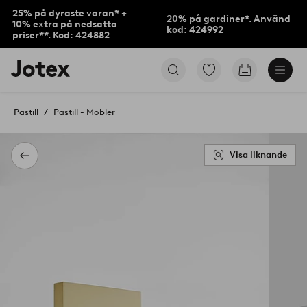
25% på dyraste varan* +
20% på gardiner*. Använd
10% extra på nedsatta
kod: 424992
priser**. Kod: 424882
Jotex
Gå
Gå
logotyp
till
till
-
favoritmarkerade
kundvagne
gå
produkter
Pastill
Pastill - Möbler
till
förstasidan
Visa liknande
Tillbaka