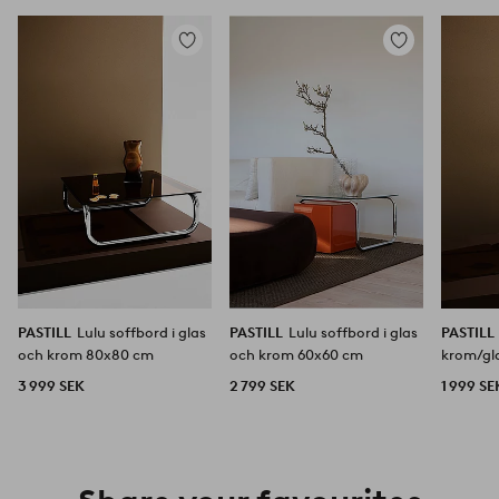
Lägg
Lägg
till
till
i
i
favoriter
favoriter
PASTILL
Lulu soffbord i glas
PASTILL
Lulu soffbord i glas
PASTILL
och krom 80x80 cm
och krom 60x60 cm
krom/gl
3 999 SEK
2 799 SEK
1 999 SE