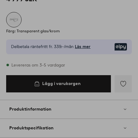
Färg: Transparent glas/krom
Delbetala räntefritt fr.
339:-/mån
Läs mer
Elpy
I lager
Levereras om 3-5 vardagar
Lägg i varukorgen
Lägg i
varukorgen
Lägg
till
i
Produktinformation
favoriter
Produktspecifikation