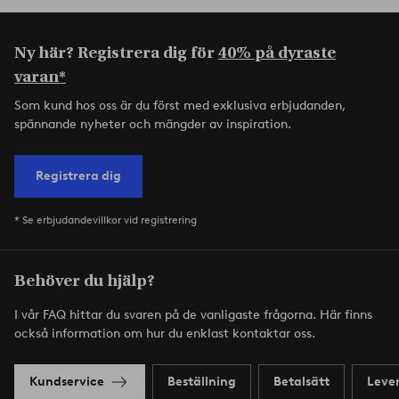
Ny här? Registrera dig för
40% på dyraste
varan*
Som kund hos oss är du först med exklusiva erbjudanden,
spännande nyheter och mängder av inspiration.
Registrera dig
* Se erbjudandevillkor vid registrering
Behöver du hjälp?
I vår FAQ hittar du svaren på de vanligaste frågorna. Här finns
också information om hur du enklast kontaktar oss.
Kundservice
Beställning
Betalsätt
Leve