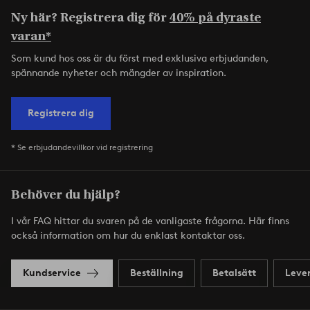
Ny här? Registrera dig för
40% på dyraste
varan*
Som kund hos oss är du först med exklusiva erbjudanden,
spännande nyheter och mängder av inspiration.
Registrera dig
* Se erbjudandevillkor vid registrering
Behöver du hjälp?
I vår FAQ hittar du svaren på de vanligaste frågorna. Här finns
också information om hur du enklast kontaktar oss.
Kundservice
Beställning
Betalsätt
Leve