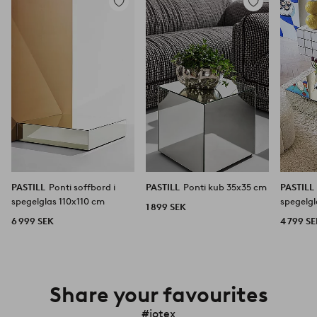
Lägg
Lägg
till
till
i
i
favoriter
favoriter
PASTILL
Ponti soffbord i
PASTILL
Ponti kub 35x35 cm
PASTILL
spegelglas 110x110 cm
spegelg
1 899 SEK
6 999 SEK
4 799 S
Share your favourites
#jotex