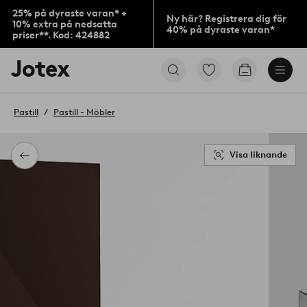
25% på dyraste varan* +
Ny här? Registrera dig för
10% extra på nedsatta
40% på dyraste varan*
priser**. Kod: 424882
Jotex
Gå
Gå
logotyp
till
till
-
favoritmarkerade
kundvagne
gå
produkter
Pastill
Pastill - Möbler
till
förstasidan
Visa liknande
Tillbaka