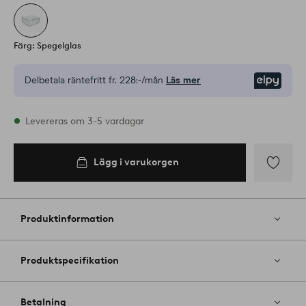
Färg: Spegelglas
Delbetala räntefritt fr.
228:-/mån
Läs mer
Elpy
I lager
Levereras om 3-5 vardagar
Lägg i varukorgen
Lägg i
varukorgen
Lägg
till
i
Produktinformation
favoriter
Produktspecifikation
Betalning