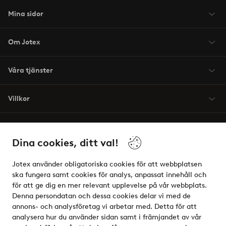
Mina sidor
Om Jotex
Våra tjänster
Villkor
Vänner
Dina cookies, ditt val!
Jotex använder obligatoriska cookies för att webbplatsen
ska fungera samt cookies för analys, anpassat innehåll och
för att ge dig en mer relevant upplevelse på vår webbplats.
Säkra betalningar - Betala direkt eller dela upp
Denna persondatan och dessa cookies delar vi med de
annons- och analysföretag vi arbetar med. Detta för att
Vill du veta mer om
våra betalalternativ
?
analysera hur du använder sidan samt i främjandet av vår
elpy