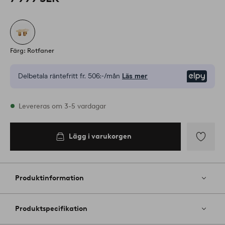
Färg: Rotfaner
Delbetala räntefritt fr.
506:-/mån
Läs mer
Elpy
I lager
Levereras om 3-5 vardagar
Lägg i varukorgen
Lägg i
varukorgen
Lägg
till
i
Produktinformation
favoriter
Produktspecifikation