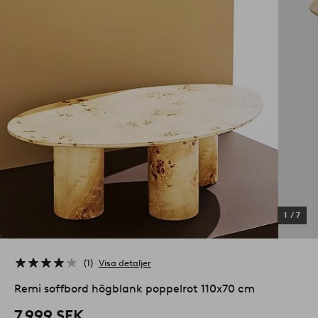
1
/
7
1
Visa detaljer
Remi soffbord högblank poppelrot 110x70 cm
7 999 SEK