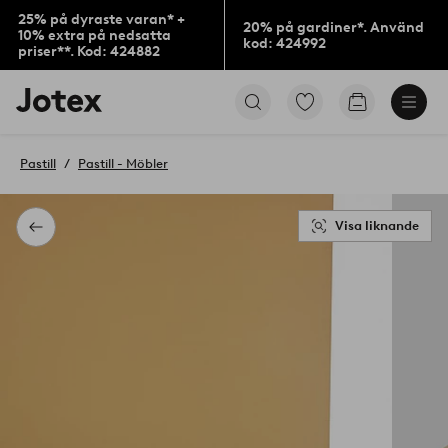
25% på dyraste varan* +
20% på gardiner*. Använd
10% extra på nedsatta
kod: 424992
priser**. Kod: 424882
Jotex
Gå
Gå
logotyp
till
till
-
favoritmarkerade
kundvagne
gå
produkter
Pastill
Pastill - Möbler
till
förstasidan
Visa liknande
Tillbaka