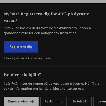
Ny här? Registrera dig för
40% på dyraste
varan*
Som kund hos oss är du först med exklusiva erbjudanden,
spännande nyheter och mängder av inspiration.
Registrera dig
* Se erbjudandevillkor vid registrering
Behöver du hjälp?
I vår FAQ hittar du svaren på de vanligaste frågorna. Här finns
också information om hur du enklast kontaktar oss.
Kundservice
Beställning
Betalsätt
Leve