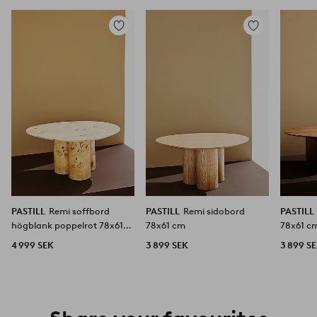
Lägg
Lägg
till
till
i
i
favoriter
favoriter
PASTILL
Remi soffbord
PASTILL
Remi sidobord
PASTILL
högblank poppelrot 78x61
78x61 cm
78x61 c
cm
4 999 SEK
3 899 SEK
3 899 S