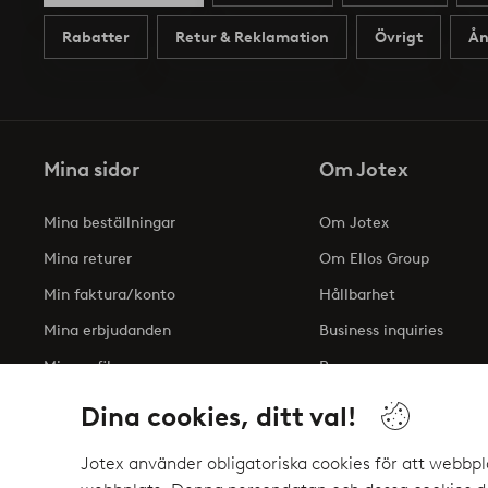
Rabatter
Retur & Reklamation
Övrigt
Ån
Mina sidor
Om Jotex
Mina beställningar
Om Jotex
Mina returer
Om Ellos Group
Min faktura/konto
Hållbarhet
Mina erbjudanden
Business inquiries
Min profil
Press
Tillgänglighetsredogöre
Dina cookies, ditt val!
Jotex använder obligatoriska cookies för att webbpl