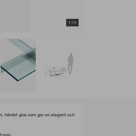
1
/
5
t, härdat glas som ger en elegant och
 8 mm.