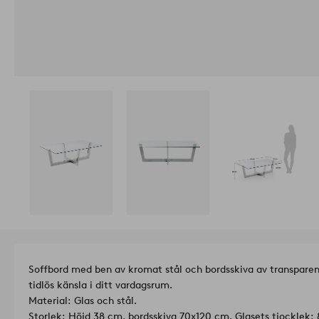
Soffbord med ben av kromat stål och bordsskiva av transparen
tidlös känsla i ditt vardagsrum.
Material: Glas och stål.
Storlek: Höjd 38 cm, bordsskiva 70x120 cm. Glasets tjocklek: