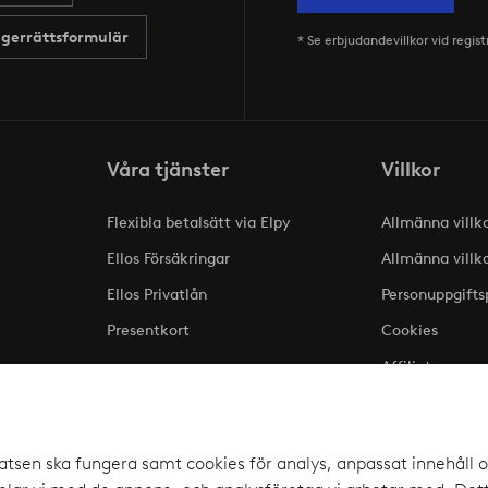
gerrättsformulär
* Se erbjudandevillkor vid regist
Våra tjänster
Villkor
Flexibla betalsätt via Elpy
Allmänna villk
Ellos Försäkringar
Allmänna villk
Ellos Privatlån
Personuppgifts
Presentkort
Cookies
Affiliate
lse
atsen ska fungera samt cookies för analys, anpassat innehåll o