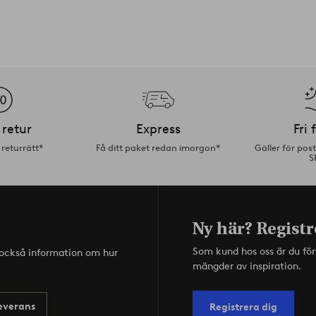
 retur
Express
Fri 
returrätt*
Få ditt paket redan imorgon*
Gäller för pos
S
Ny här? Registr
Som kund hos oss är du fö
s också information om hur
mängder av inspiration.
everans
Registrera dig