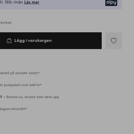
fr.
189:-/mån
Läs mer
Elpy
veckor
Lägg i varukorgen
Lägg
till
i
favoriter
abatt på dyraste varan*
för postpaket över 649 kr*
tt -
Betala nu, senare eller dela upp
dagars returrätt*