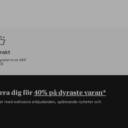
frakt
tpaket över 649
EK
era dig för
40% på dyraste varan*
rst med exklusiva erbjudanden, spännande nyheter och