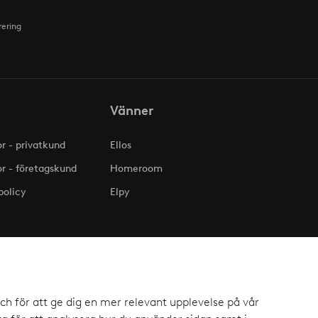
rering
Vänner
or - privatkund
Ellos
or - företagskund
Homeroom
policy
Elpy
ch för att ge dig en mer relevant upplevelse på vår