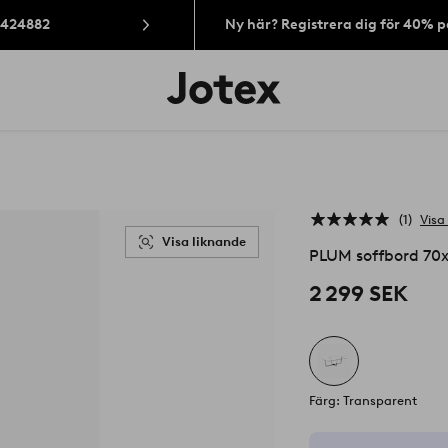
: 424882
Ny här? Registrera dig för 40% 
Jotex
logotyp
-
gå
till
förstasidan
1
Visa
Visa liknande
PLUM soffbord 70
2 299 SEK
Färg: Transparent