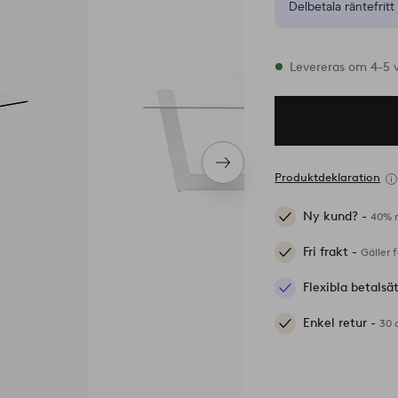
Delbetala räntefritt 
I lager
Levereras om 4-5 
Nästa
Produktdeklaration
produkt
Ny kund? -
40% r
Fri frakt -
Gäller 
Flexibla betalsä
Enkel retur -
30 