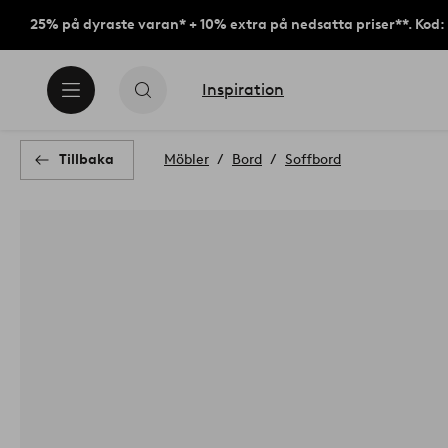
25% på dyraste varan* + 10% extra på nedsatta priser**. Kod
Inspiration
Tillbaka
Möbler
Bord
Soffbord