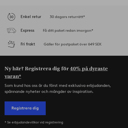
Enkel retur
30 dagars returrätt*
Express
Få ditt paket redan imorgon*
Fri frakt
Gäller för postpaket över 649 SEK
Ny här? Registrera dig för
40% på dyraste
varan*
Som kund hos oss är du först med exklusiva erbjudanden,
spännande nyheter och mängder av inspiration.
Registrera dig
* Se erbjudandevillkor vid registrering