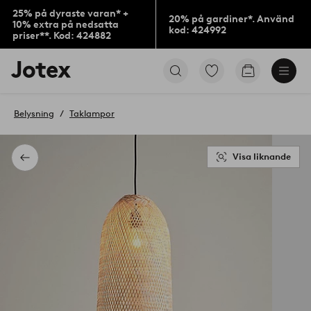
25% på dyraste varan* +
20% på gardiner*. Använd
10% extra på nedsatta
kod: 424992
priser**. Kod: 424882
Jotex
Gå
Gå
logotyp
till
till
-
favoritmarkerade
kundvagne
gå
produkter
Belysning
Taklampor
till
förstasidan
Visa liknande
Tillbaka