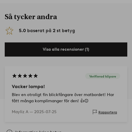
Så tycker andra
5.0
baserat på
2
st betyg
Visa alla recensioner (1)
Verifierad köpare
Vacker lampa!
Blev en otroligt fin blickfångare över matbordet! Har
fått många komplimanger för den! 👍😊
Mayliz A —
2025-07-25
Rapportera