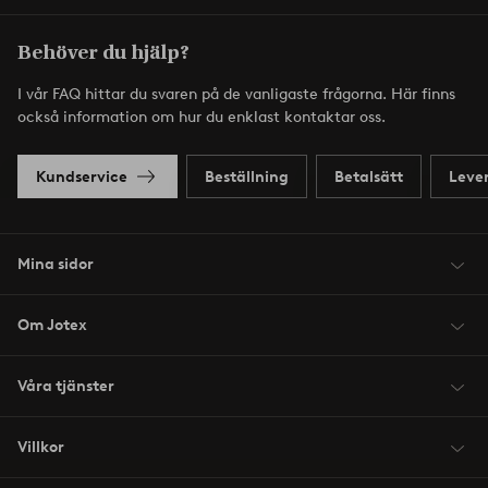
Behöver du hjälp?
I vår FAQ hittar du svaren på de vanligaste frågorna. Här finns
också information om hur du enklast kontaktar oss.
Kundservice
Beställning
Betalsätt
Leve
Mina sidor
Om Jotex
Våra tjänster
Villkor