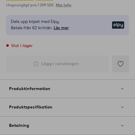
Ursprungligt pris
1 299 SEK
Mer info
Dela upp köpet med Elpy.
Elpy
Betala från 62 kr/mån.
Läs mer
Slut i lager
Lägg i varukorgen
Lägg
till
i
Produktinformation
favoriter
Produktspecifikation
Betalning