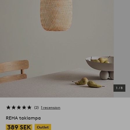
1
/
8
2
1 recension
REHA taklampa
389 SEK
Outlet