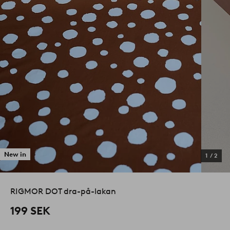
New in
1
/
2
RIGMOR DOT dra-på-lakan
199 SEK