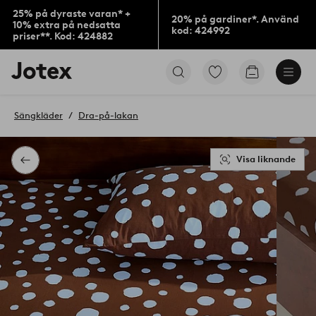
25% på dyraste varan* +
20% på gardiner*. Använd
10% extra på nedsatta
kod: 424992
priser**. Kod: 424882
Jotex
Gå
Gå
logotyp
till
till
-
favoritmarkerade
kundvagne
gå
produkter
Sängkläder
Dra-på-lakan
till
förstasidan
Visa liknande
Tillbaka