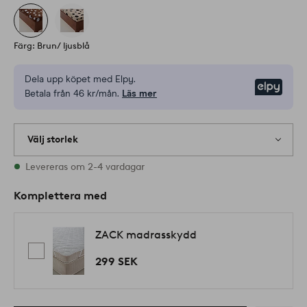
Färg: Brun/ ljusblå
Dela upp köpet med Elpy.
Elpy
Betala från 46 kr/mån.
Läs mer
Välj storlek
Alla storlekar finns i lager
Levereras om 2-4 vardagar
Komplettera med
ZACK madrasskydd
299 SEK