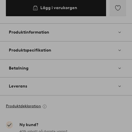
Lägg i varukorgen
Lägg
till
i
Produktinformation
favoriter
Produktspecifikation
Betalning
Leverans
Produktdeklaration
Ny kund?
40% rabatt på dyraste varan*