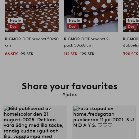
New in
New in
New i
Deal
Deal
Deal
RIGMOR
DOT örngott 50x90
RIGMOR
DOT örngott 2-
RIGMO
cm
pack 50x60 cm
dubbels
86 SEK
99 SEK
112 SEK
129 SEK
390 SEK
Share your favourites
#jotex