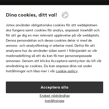
Vänner
Dina cookies, ditt val!
Jotex använder obligatoriska cookies för att webbplatsen
ska fungera samt cookies för analys, anpassat innehåll och
för att ge dig en mer relevant upplevelse på vår webbplats.
Säkra betalningar - Betala direkt eller dela upp
Denna persondatan och dessa cookies delar vi med de
annons- och analysföretag vi arbetar med. Detta för att
Vill du veta mer om
våra betalalternativ
?
analysera hur du använder sidan samt i främjandet av vår
elpy
marknadsföring så att du kan få mer personanpassade
annonser. Genom att klicka Acceptera samtycker du till vår
användning av cookies. Du kan anpassa dina val under
Inställningar och läsa mer i vår
cookie-policy
.
Sverige - Välj land
Acceptera alla
Instagram
Facebook
Endast nödvändiga
Öppn
Inställningar
chatt