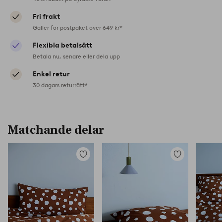
Fri frakt
Gäller för postpaket över 649 kr*
Flexibla betalsätt
Betala nu, senare eller dela upp
Enkel retur
30 dagars returrätt*
Matchande delar
Lägg
Lägg
till
till
i
i
favoriter
favoriter