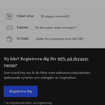
Enkel retur
30 dagars returrätt*
Express
Få ditt paket redan imorgon*
Fri frakt
Gäller för postpaket över 649 SEK
Ny här? Registrera dig för
40% på dyraste
varan*
Som kund hos oss är du först med exklusiva erbjudanden,
spännande nyheter och mängder av inspiration.
Registrera dig
* Se erbjudandevillkor vid registrering