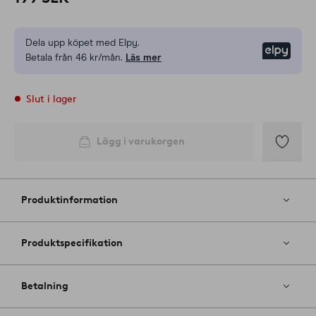
Dela upp köpet med Elpy.
Elpy
Betala från 46 kr/mån.
Läs mer
Slut i lager
Lägg i varukorgen
Lägg
till
i
Produktinformation
favoriter
Produktspecifikation
Betalning