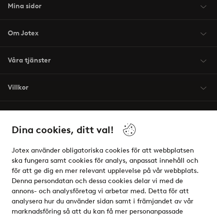
Mina sidor
Om Jotex
Våra tjänster
Villkor
Vänner
Dina cookies, ditt val!
Jotex använder obligatoriska cookies för att webbplatsen
ska fungera samt cookies för analys, anpassat innehåll och
för att ge dig en mer relevant upplevelse på vår webbplats.
Säkra betalningar - Betala direkt eller dela upp
Denna persondatan och dessa cookies delar vi med de
annons- och analysföretag vi arbetar med. Detta för att
Vill du veta mer om
våra betalalternativ
?
analysera hur du använder sidan samt i främjandet av vår
elpy
marknadsföring så att du kan få mer personanpassade