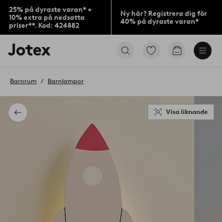
25% på dyraste varan* +
Ny här? Registrera dig för
10% extra på nedsatta
40% på dyraste varan*
priser**. Kod: 424882
Jotex
Gå
Gå
logotyp
till
till
-
favoritmarkerade
kundvagne
gå
produkter
Barnrum
Barnlampor
till
förstasidan
Visa liknande
Tillbaka