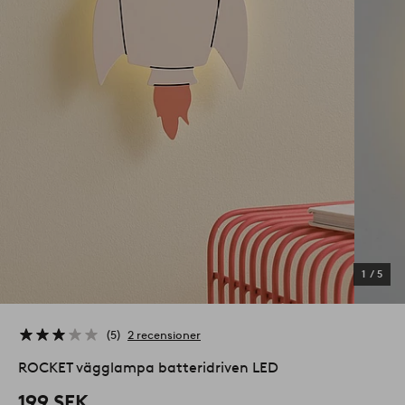
1
/
5
5
2 recensioner
ROCKET vägglampa batteridriven LED
199 SEK