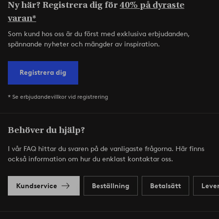
Ny här? Registrera dig för
40% på dyraste
varan*
Som kund hos oss är du först med exklusiva erbjudanden,
spännande nyheter och mängder av inspiration.
Registrera dig
* Se erbjudandevillkor vid registrering
Behöver du hjälp?
I vår FAQ hittar du svaren på de vanligaste frågorna. Här finns
också information om hur du enklast kontaktar oss.
Kundservice
Beställning
Betalsätt
Leve