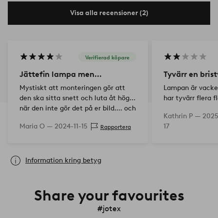
Visa alla recensioner (2)
Verifierad köpare
Jättefin lampa men...
Tyvärr en bris
Mystiskt att monteringen gör att
Lampan är vacke
den ska sitta snett och luta åt höger
har tyvärr flera f
när den inte gör det på er bild.... och
glappkontakt oc
Kathrin P —
2025
så hade den en liten fläck. Jag är
ljus.
Maria O —
2024-11-15
17
Rapportera
ändå nöjd trots detta
Information kring betyg
Share your favourites
#jotex