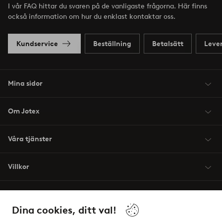
I vår FAQ hittar du svaren på de vanligaste frågorna. Här finns
också information om hur du enklast kontaktar oss.
Kundservice
Beställning
Betalsätt
Leve
Mina sidor
Om Jotex
Våra tjänster
Villkor
Vänner
Dina cookies, ditt val!