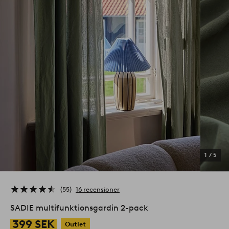
1
/
5
55
16 recensioner
SADIE multifunktionsgardin 2-pack
399 SEK
Outlet