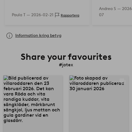
Andrea S —
2026
Paula T —
2026-02-21
07
Rapportera
Information kring betyg
Share your favourites
#jotex