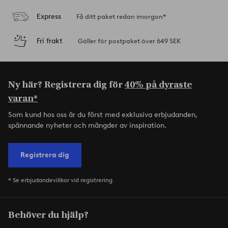
Express
Få ditt paket redan imorgon*
Fri frakt
Gäller för postpaket över 649 SEK
Ny här? Registrera dig för
40% på dyraste
varan*
Som kund hos oss är du först med exklusiva erbjudanden,
spännande nyheter och mängder av inspiration.
Registrera dig
* Se erbjudandevillkor vid registrering
Behöver du hjälp?