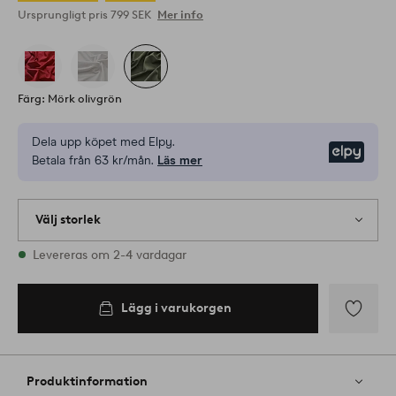
Ursprungligt pris
799 SEK
Mer info
Färg: Mörk olivgrön
Dela upp köpet med Elpy.
Elpy
Betala från 63 kr/mån.
Läs mer
Välj storlek
1 storlekar finns i lager
Levereras om 2-4 vardagar
Lägg i varukorgen
Lägg
till
i
Produktinformation
favoriter