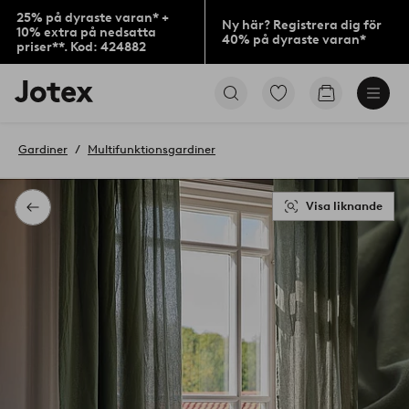
25% på dyraste varan* +
Ny här? Registrera dig för
10% extra på nedsatta
40% på dyraste varan*
priser**. Kod: 424882
Jotex
Gå
Gå
logotyp
till
till
-
favoritmarkerade
kundvagne
gå
produkter
Gardiner
Multifunktionsgardiner
till
förstasidan
Visa liknande
Tillbaka