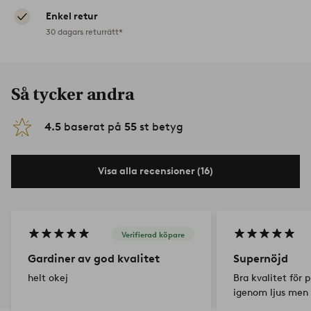
Enkel retur
30 dagars returrätt*
Så tycker andra
4.5
baserat på
55
st betyg
Visa alla recensioner (16)
Verifierad köpare
Gardiner av god kvalitet
Supernöjd
helt okej
Bra kvalitet för p
igenom ljus men 