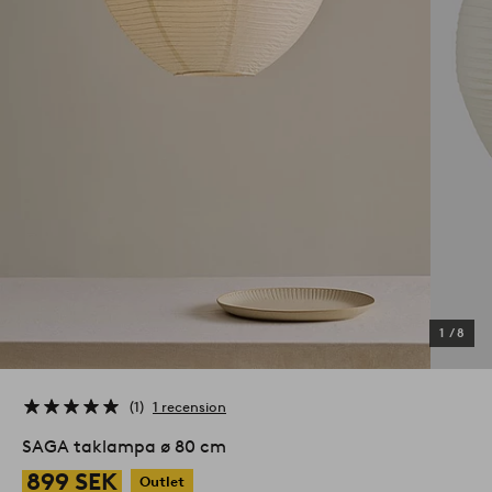
1
/
8
1
1 recension
SAGA taklampa ø 80 cm
899 SEK
Outlet