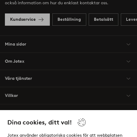
också information om hur du enklast kontaktar oss.
Kundservice
Beställning
Betalsätt
Leve
Mina sidor
Om Jotex
Våra tjänster
Villkor
Vänner
Dina cookies, ditt val!
Jotex använder obligatoriska cookies för att webbplatsen