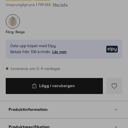
Ursprungligt pris
1 799 SEK
Mer info
Färg: Beige
Dela upp köpet med Elpy.
Elpy
Betala från 106 kr/mån.
Läs mer
I lager
Levereras om 2-4 vardagar
Lägg i varukorgen
Lägg i
varukorgen
Lägg
till
i
Produktinformation
favoriter
Produktspecifikation