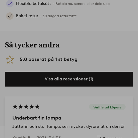
Flexibla betalsätt -
Betala nu, senare eller dela upp
Enkel retur -
30 dagars returrätt*
Så tycker andra
5.0
baserat på
1
st betyg
Visa alla recensioner (1)
Verifierad köpare
Underbart fin lampa
Jättefin och stor lampa, ser mycket dyrare ut än den är
Kerstin B —
2026-04-05