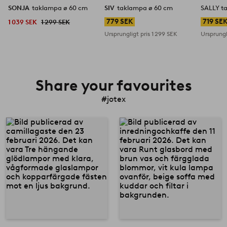
SONJA
taklampa ø 60 cm
SIV
taklampa ø 60 cm
SALLY t
779 SEK
719 SE
1 039 SEK
1 299 SEK
Ursprungligt pris
1 299 SEK
Ursprungl
Share your favourites
#jotex