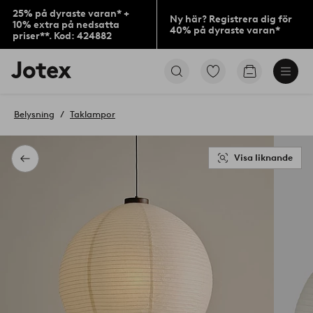
25% på dyraste varan* +
Ny här? Registrera dig för
10% extra på nedsatta
40% på dyraste varan*
priser**. Kod: 424882
Jotex
Gå
Gå
logotyp
till
till
-
favoritmarkerade
kundvagne
gå
produkter
Belysning
Taklampor
till
förstasidan
Visa liknande
Tillbaka