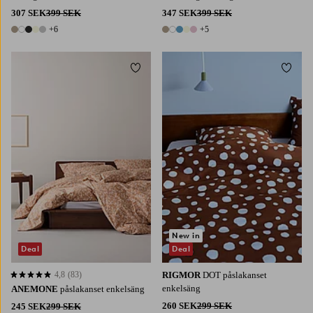
307 SEK
399 SEK
347 SEK
399 SEK
+6
+5
11 färger
10 färger
Lägg till i favoriter
Lägg t
New in
Deal
Deal
4,8
(83)
RIGMOR
DOT påslakanset
4,8 baserat på 83 st betyg
enkelsäng
ANEMONE
påslakanset enkelsäng
260 SEK
299 SEK
245 SEK
299 SEK