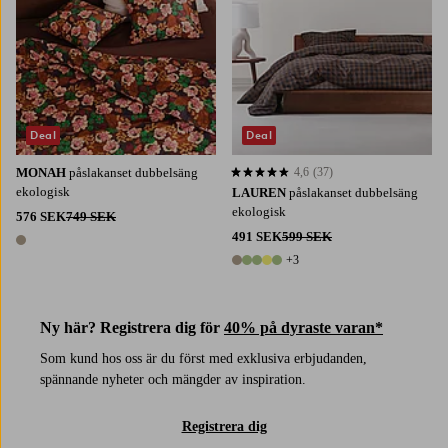
Deal
Deal
MONAH
påslakanset dubbelsäng
4,6
(37)
4,6 baserat på 37 st betyg
ekologisk
LAUREN
påslakanset dubbelsäng
ekologisk
576 SEK
749 SEK
491 SEK
599 SEK
1 färg
+3
8 färger
Ny här? Registrera dig för
40% på dyraste varan*
Som kund hos oss är du först med exklusiva erbjudanden,
spännande nyheter och mängder av inspiration.
Registrera dig