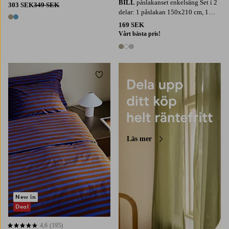
BILL
påslakanset enkelsäng Set i 2
303 SEK
349 SEK
delar: 1 påslakan 150x210 cm, 1
2 färger
örngott 50x60 cm
169 SEK
Vårt bästa pris!
3 färger
Lägg till i favoriter
Läs mer
New in
Deal
4,6
(195)
4,6 baserat på 195 st betyg