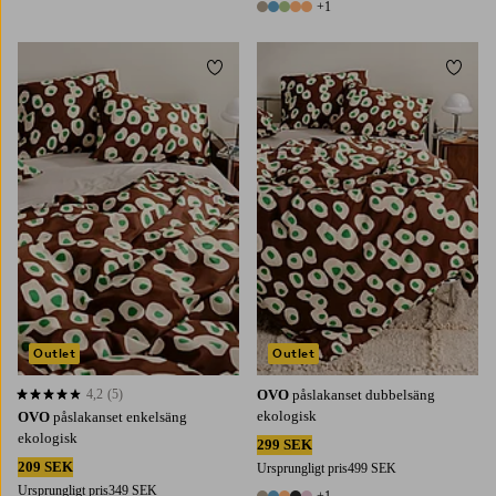
+1
6 färger
Lägg till i favoriter
Lägg t
Outlet
Outlet
4,2
(5)
OVO
påslakanset dubbelsäng
4,2 baserat på 5 st betyg
ekologisk
OVO
påslakanset enkelsäng
ekologisk
299 SEK
209 SEK
Ursprungligt pris
499 SEK
Ursprungligt pris
349 SEK