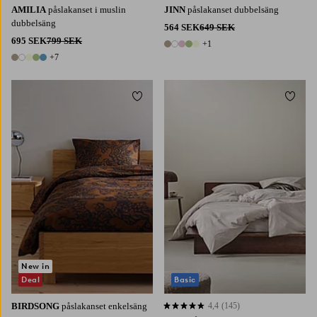
AMILIA
påslakanset i muslin
JINN
påslakanset dubbelsäng
dubbelsäng
564 SEK
649 SEK
695 SEK
799 SEK
+1
6 färger
+7
12 färger
Lägg till i favoriter
Lägg t
New in
Deal
Basic
BIRDSONG
påslakanset enkelsäng
4,4
(145)
4,4 baserat på 145 st betyg