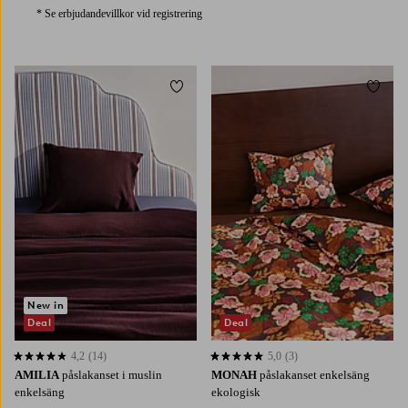
* Se erbjudandevillkor vid registrering
Lägg till i favoriter
Lägg t
New in
Deal
Deal
4,2
(14)
5,0
(3)
4,2 baserat på 14 st betyg
5,0 baserat på 3 st betyg
AMILIA
påslakanset i muslin
MONAH
påslakanset enkelsäng
enkelsäng
ekologisk