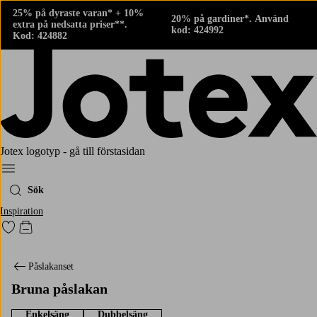
25% på dyraste varan* + 10%
20% på gardiner*. Använd
extra på nedsatta priser**.
kod: 424992
Kod: 424882
Jotex logotyp - gå till förstasidan
Meny
Sök
Inspiration
Gå till favoritmarkerade produkter
Gå till kundvagnen
Påslakanset
Bruna påslakan
Enkelsäng
Dubbelsäng