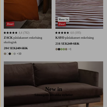
New in
Deal
Deal
4,4
(782)
4,6
(195)
4,4 baserat på 782 st betyg
4,6 baserat på 195 st betyg
ZACK
påslakanset enkelsäng
KAYO
påslakanset enkelsäng
ekologisk
216 SEK
249 SEK
204 SEK
249 SEK
+1
6 färger
+10
15 färger
New in
Säsongens utvalda nyheter