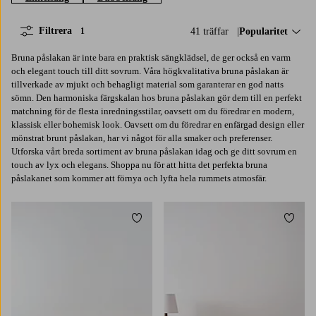
Filtrera
41 träffar
Sortera på:
Popularitet
1
Bruna påslakan är inte bara en praktisk sängklädsel, de ger också en varm
och elegant touch till ditt sovrum. Våra högkvalitativa bruna påslakan är
tillverkade av mjukt och behagligt material som garanterar en god natts
sömn. Den harmoniska färgskalan hos bruna påslakan gör dem till en perfekt
matchning för de flesta inredningsstilar, oavsett om du föredrar en modern,
klassisk eller bohemisk look. Oavsett om du föredrar en enfärgad design eller
mönstrat brunt påslakan, har vi något för alla smaker och preferenser.
Utforska vårt breda sortiment av bruna påslakan idag och ge ditt sovrum en
touch av lyx och elegans. Shoppa nu för att hitta det perfekta bruna
påslakanet som kommer att förnya och lyfta hela rummets atmosfär.
Lägg till i favoriter
Lägg t
220X210
240X220