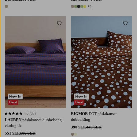
+4
1 färg
9 färger
Lägg till i favoriter
Lägg t
New in
New in
Deal
Deal
4,6
(37)
RIGMOR
DOT påslakanset
4,6 baserat på 37 st betyg
dubbelsäng
LAUREN
påslakanset dubbelsäng
ekologisk
390 SEK
449 SEK
551 SEK
599 SEK