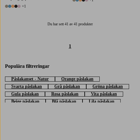
+1
6 färger
+1
6 färger
Du har sett 41 av 41 produkter
1
Populära filtreringar
Påslakanset - Natur
Orange påslakan
Svarta påslakan
Grå påslakan
Gröna påslakan
Gula påslakan
Rosa påslakan
Vita påslakan
Beige påslakan
Blå påslakan
Lila påslakan
Trustpilot