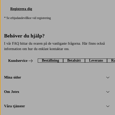
Registrera dig
* Se erbjudandevillkor vid registrering
Behöver du hjälp?
I vår FAQ hittar du svaren på de vanligaste frågorna. Här finns också
information om hur du enklast kontaktar oss.
Beställning
Betalsätt
Leverans
Ra
Kundservice
Mina sidor
Om Jotex
Våra tjänster