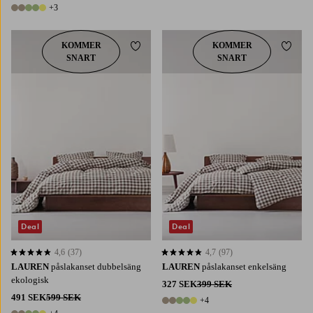
2 färger
+3
8 färger
KOMMER
KOMMER
Lägg till i favoriter
Lägg t
SNART
SNART
Deal
Deal
4,6
(37)
4,7
(97)
4,6 baserat på 37 st betyg
4,7 baserat på 97 st betyg
LAUREN
påslakanset dubbelsäng
LAUREN
påslakanset enkelsäng
ekologisk
327 SEK
399 SEK
491 SEK
599 SEK
+4
9 färger