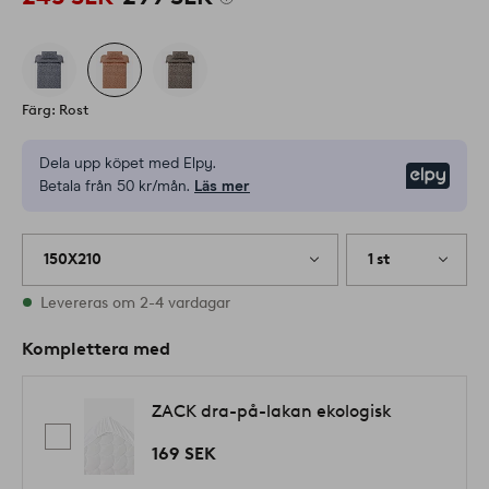
Färg: Rost
Dela upp köpet med Elpy.
Elpy
Betala från 50 kr/mån.
Läs mer
150X210
1 st
I lager
Levereras om 2-4 vardagar
Komplettera med
ZACK dra-på-lakan ekologisk
169 SEK