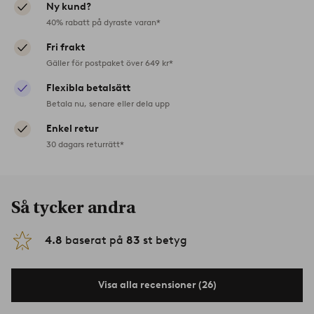
Ny kund?
40% rabatt på dyraste varan*
Fri frakt
Gäller för postpaket över 649 kr*
Flexibla betalsätt
Betala nu, senare eller dela upp
Enkel retur
30 dagars returrätt*
Så tycker andra
4.8
baserat på
83
st betyg
Visa alla recensioner (26)