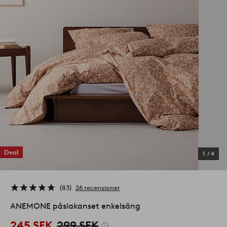
Deal
1
/
4
83
26 recensioner
ANEMONE påslakanset enkelsäng
245 SEK
299 SEK