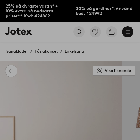
25% på dyraste varan* +
20% på gardiner*. Använd
10% extra på nedsatta
kod: 424992
priser**. Kod: 424882
Jotex
Gå
Gå
logotyp
till
till
-
favoritmarkerade
kundvagne
gå
produkter
Sängkläder
Påslakanset
Enkelsäng
till
förstasidan
Visa liknande
Tillbaka