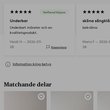
Verifierad köpare
Underbar
sköna sängklä
Underbart mönster och en
bekväma
kvalitetsprodukt.
Heidi H —
2026-03-
Maria F —
2026-
28
28
Rapportera
Information kring betyg
Matchande delar
Lägg
Lägg
till
till
i
i
favoriter
favoriter