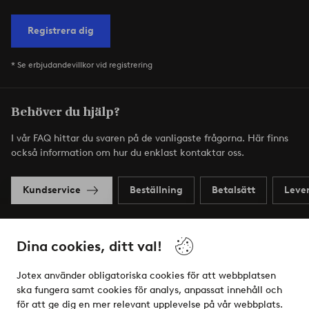
Registrera dig
* Se erbjudandevillkor vid registrering
Behöver du hjälp?
I vår FAQ hittar du svaren på de vanligaste frågorna. Här finns
också information om hur du enklast kontaktar oss.
Kundservice
Beställning
Betalsätt
Leve
Dina cookies, ditt val!
Mina sidor
Jotex använder obligatoriska cookies för att webbplatsen
Om Jotex
ska fungera samt cookies för analys, anpassat innehåll och
för att ge dig en mer relevant upplevelse på vår webbplats.