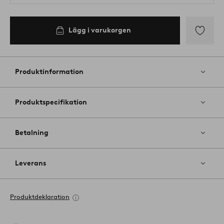
Lägg i varukorgen
Lägg
till
i
Produktinformation
favoriter
Produktspecifikation
Betalning
Leverans
Produktdeklaration