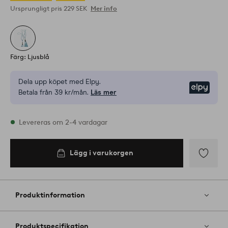
Ursprungligt pris
229 SEK
Mer info
Färg: Ljusblå
Dela upp köpet med Elpy.
Elpy
Betala från 39 kr/mån.
Läs mer
I lager
Levereras om 2-4 vardagar
Lägg i varukorgen
Lägg i
varukorgen
Lägg
till
i
Produktinformation
favoriter
Produktspecifikation