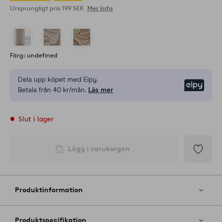
Ursprungligt pris
199 SEK
Mer info
Färg: undefined
Dela upp köpet med Elpy.
Elpy
Betala från 40 kr/mån.
Läs mer
Slut i lager
Lägg i varukorgen
Lägg
till
i
Produktinformation
favoriter
Produktspecifikation