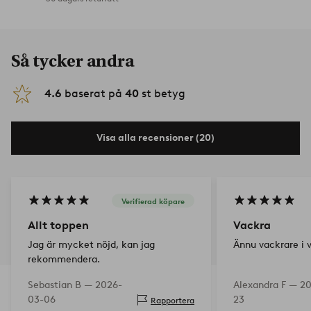
Så tycker andra
4.6
baserat på
40
st betyg
Visa alla recensioner (20)
Verifierad köpare
Allt toppen
Vackra
Jag är mycket nöjd, kan jag
Ännu vackrare i 
rekommendera.
Sebastian B —
2026-
Alexandra F —
20
03-06
23
Rapportera