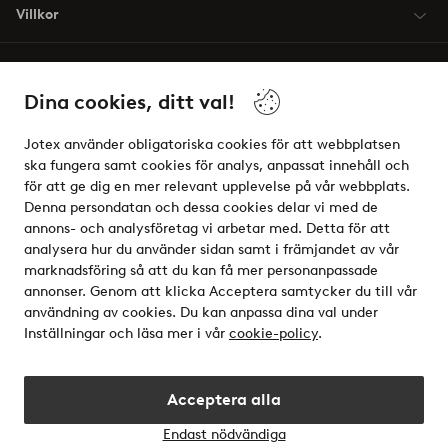
Villkor
Vänner
Dina cookies, ditt val!
Jotex använder obligatoriska cookies för att webbplatsen
ska fungera samt cookies för analys, anpassat innehåll och
för att ge dig en mer relevant upplevelse på vår webbplats.
Säkra betalningar - Betala direkt eller dela upp
Denna persondatan och dessa cookies delar vi med de
annons- och analysföretag vi arbetar med. Detta för att
Vill du veta mer om
våra betalalternativ
?
analysera hur du använder sidan samt i främjandet av vår
elpy
marknadsföring så att du kan få mer personanpassade
annonser. Genom att klicka Acceptera samtycker du till vår
användning av cookies. Du kan anpassa dina val under
Inställningar och läsa mer i vår
cookie-policy
.
Sverige - Välj land
Acceptera alla
Instagram
Facebook
Endast nödvändiga
Öppn