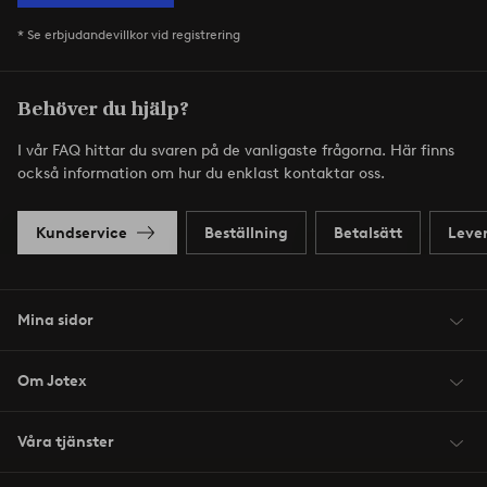
* Se erbjudandevillkor vid registrering
Behöver du hjälp?
I vår FAQ hittar du svaren på de vanligaste frågorna. Här finns
också information om hur du enklast kontaktar oss.
Kundservice
Beställning
Betalsätt
Leve
Mina sidor
Om Jotex
Våra tjänster