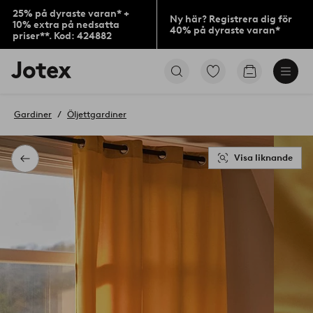
25% på dyraste varan* +
Ny här? Registrera dig för
10% extra på nedsatta
40% på dyraste varan*
priser**. Kod: 424882
Jotex
Gå
Gå
logotyp
till
till
-
favoritmarkerade
kundvagne
gå
produkter
Gardiner
Öljettgardiner
till
förstasidan
Visa liknande
Tillbaka