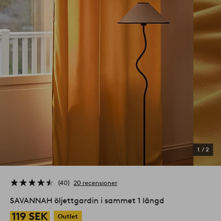
1
/
2
40
20 recensioner
SAVANNAH öljettgardin i sammet 1 längd
119 SEK
Outlet