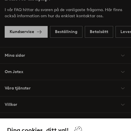
I vår FAQ hittar du svaren på de vanligaste frågorna. Här finns
också information om hur du enklast kontaktar oss.
Kundservice
Beställning
Betalsätt
Leve
Mina sidor
Om Jotex
Våra tjänster
Villkor
Vänner
Dina cookies, ditt val!