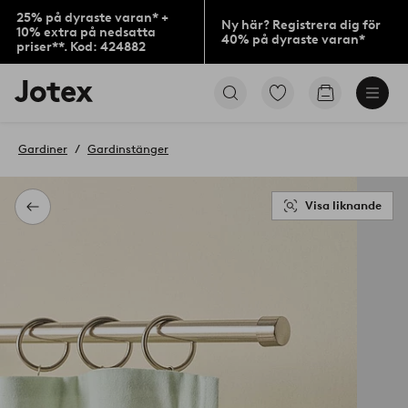
25% på dyraste varan* +
Ny här? Registrera dig för
10% extra på nedsatta
40% på dyraste varan*
priser**. Kod: 424882
Jotex
Gå
Gå
logotyp
till
till
-
favoritmarkerade
kundvagne
gå
produkter
Gardiner
Gardinstänger
till
förstasidan
Visa liknande
Tillbaka