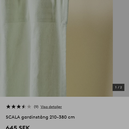
1
/
2
9
Visa detaljer
SCALA gardinstång 210-380 cm
645 SEK