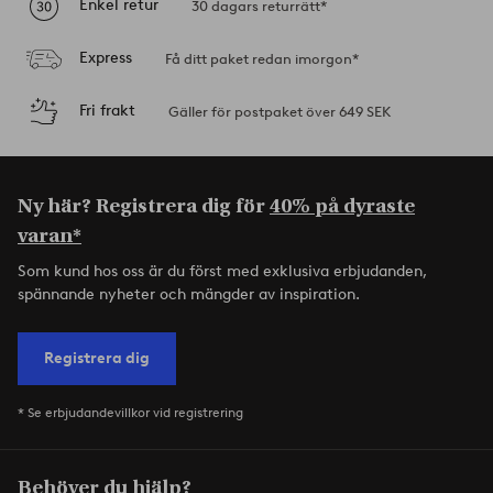
Enkel retur
30 dagars returrätt*
Express
Få ditt paket redan imorgon*
Fri frakt
Gäller för postpaket över 649 SEK
Ny här? Registrera dig för
40% på dyraste
varan*
Som kund hos oss är du först med exklusiva erbjudanden,
spännande nyheter och mängder av inspiration.
Registrera dig
* Se erbjudandevillkor vid registrering
Behöver du hjälp?