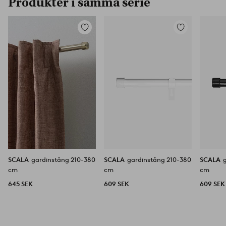
Produkter i samma serie
Lägg
Lägg
till
till
i
i
favoriter
favoriter
SCALA
gardinstång 210-380
SCALA
gardinstång 210-380
SCALA
cm
cm
cm
645 SEK
609 SEK
609 SEK