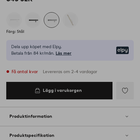
Färg: Stål
Dela upp köpet med Elpy.
Elpy
Betala från 84 kr/mån.
Läs mer
Få antal kvar
Levereras om 2-4 vardagar
Lägg i varukorgen
Lägg i
varukorgen
Lägg
till
i
Produktinformation
favoriter
Produktspecifikation