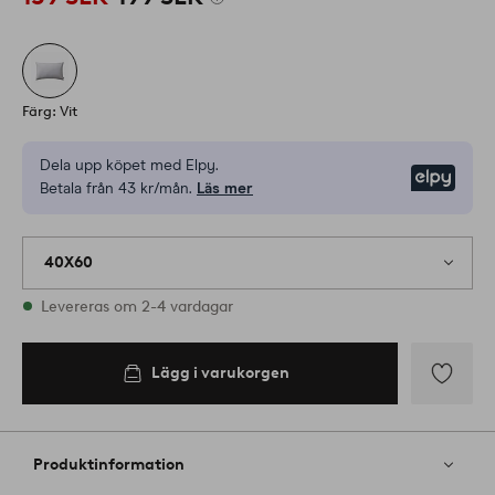
Färg: Vit
Dela upp köpet med Elpy.
Elpy
Betala från 43 kr/mån.
Läs mer
40X60
I lager
Levereras om 2-4 vardagar
Lägg i varukorgen
Lägg i
varukorgen
Lägg
till
i
Produktinformation
favoriter