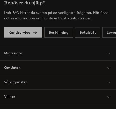
Behöver du hjälp?
I vår FAQ hittar du svaren på de vanligaste frågorna. Här finns
också information om hur du enklast kontaktar oss.
Kundservice
Beställning
Betalsätt
Leve
Mina sidor
Om Jotex
Våra tjänster
Villkor
Vänner