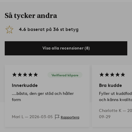
Så tycker andra
4.6
baserat på
36
st betyg
Visa alla recensioner (8)
Verifierad köpare
Innerkudde
Bra kudde
....bästa, den ger stöd och håller
Fyller ut kuddfo
form
och känns kvalita
Charlotte K —
20
Mari L —
2026-03-05
09-29
Rapportera