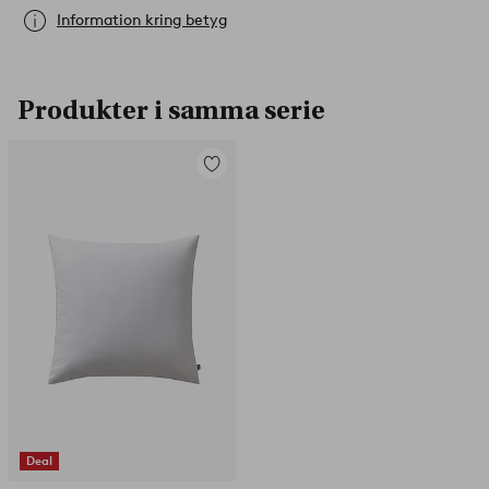
Information kring betyg
Produkter i samma serie
Lägg
till
i
favoriter
Deal