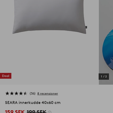
Deal
1
/
2
36
8 recensioner
SEARA innerkudde 40x60 cm
159 SEK
199 SEK