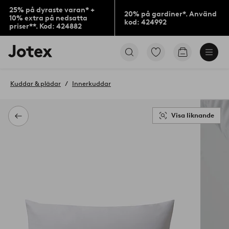
25% på dyraste varan* +
20% på gardiner*. Använd
10% extra på nedsatta
kod: 424992
priser**. Kod: 424882
Jotex
Gå
Gå
logotyp
till
till
-
favoritmarkerade
kundvagne
gå
produkter
Kuddar & plädar
Innerkuddar
till
förstasidan
Visa liknande
Tillbaka