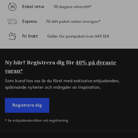
Enkel retur
30 dagars returrätt*
Express
Få ditt paket redan imorgon*
Fri frakt
Gäller för postpaket över 649 SEK
Ny här? Registrera dig för
40% på dyraste
varan*
Som kund hos oss är du först med exklusiva erbjudanden,
spännande nyheter och mängder av inspiration.
Registrera dig
* Se erbjudandevillkor vid registrering