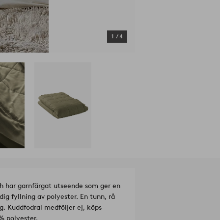
1
/
4
ch har garnfärgat utseende som ger en
g fyllning av polyester. En tunn, rå
g. Kuddfodral medföljer ej, köps
% polyester.