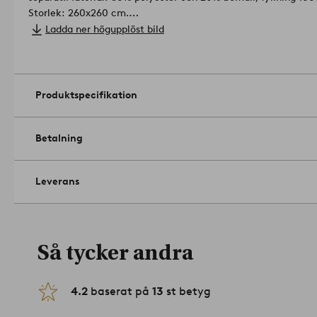
Storlek: 260x260 cm.
Skötselråd: Tvätt 40°. Krympning max 3%.
Ladda ner högupplöst bild
Tips/råd: Matcha med SENTE kuddfodral och få en enhetlig bä
Produktspecifikation
Betalning
Leverans
Så tycker andra
4.2
baserat på
13
st betyg