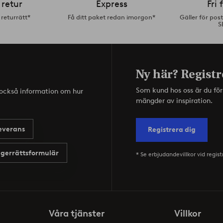
 retur
Express
Fri 
returrätt*
Få ditt paket redan imorgon*
Gäller för pos
S
Ny här? Registr
Som kund hos oss är du fö
s också information om hur
mängder av inspiration.
everans
Registrera dig
gerrättsformulär
* Se erbjudandevillkor vid regist
Våra tjänster
Villkor