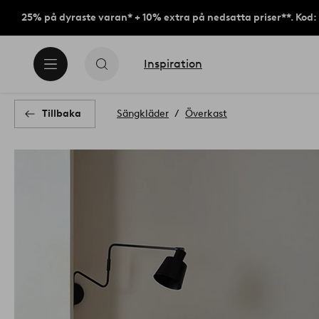
25% på dyraste varan* + 10% extra på nedsatta priser**. Kod
Inspiration
Tillbaka
Sängkläder
Överkast