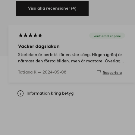
Visa alla recensioner (4)
Verifierad köpare
Vacker dagslakan
Storleken är perfekt för en stor säng. Färgen (grön) är
närmast den första bilden, men är mattare. Överlag
är jag nöjd med dagslakanet :)
Tatiana K —
2024-05-08
Rapportera
Information kring betyg