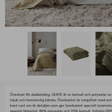
Överkast för dubbelsäng. SENTE är av bomull och polyester o
mjuk och hemtrevlig känsla. Överkastet är rutquiltat med smidi
kant runt om är detaljen som ger överkastet speciell inramnin
separat.
Material: 80% polyester och 20% bomull, fyllning 100