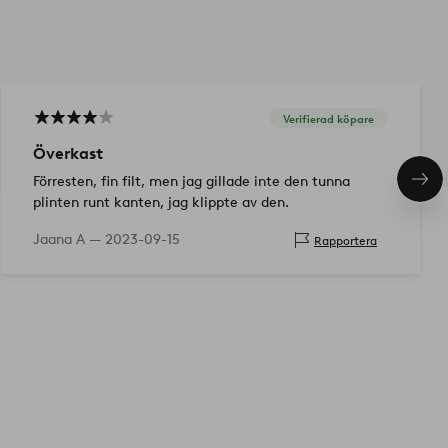
Verifierad köpare
Överkast
Förresten, fin filt, men jag gillade inte den tunna
Näs
pro
plinten runt kanten, jag klippte av den.
Jaana A —
2023-09-15
Rapportera