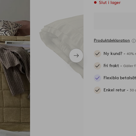
Slut i lager
Produktdeklaration
Ny kund? -
40% r
Nästa
produkt
Fri frakt -
Gäller 
Flexibla betalsä
Enkel retur -
30 