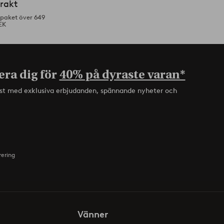
frakt
tpaket över 649
EK
era dig för
40% på dyraste varan*
rst med exklusiva erbjudanden, spännande nyheter och
rering
Vänner