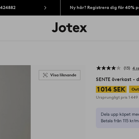
: 424882
Ny här? Registrera dig för 40% 
Jotex
logotyp
-
gå
till
förstasidan
13
4 r
Visa liknande
SENTE överkast -
1 014 SEK
Out
Ursprungligt pris
1 449
Dela upp köpet med
Betala från 115 kr/m