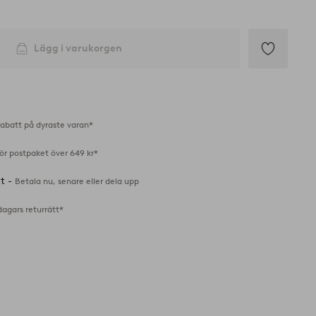
Lägg i varukorgen
Lägg
till
i
favoriter
abatt på dyraste varan*
för postpaket över 649 kr*
tt -
Betala nu, senare eller dela upp
dagars returrätt*