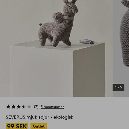
1
/
5
7
3 recensioner
SEVERUS mjukisdjur - ekologisk
99 SEK
Outlet