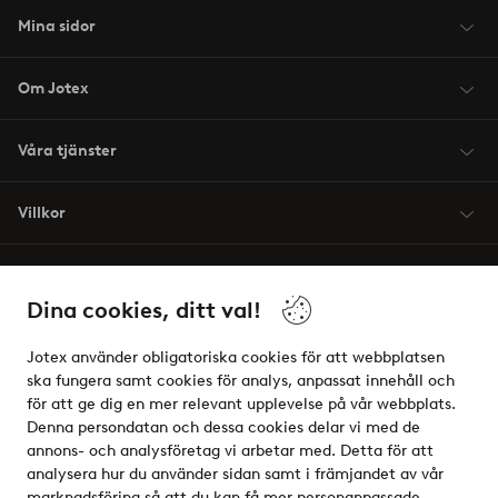
Mina sidor
Om Jotex
Våra tjänster
Villkor
Vänner
Dina cookies, ditt val!
Jotex använder obligatoriska cookies för att webbplatsen
ska fungera samt cookies för analys, anpassat innehåll och
för att ge dig en mer relevant upplevelse på vår webbplats.
Säkra betalningar - Betala direkt eller dela upp
Denna persondatan och dessa cookies delar vi med de
annons- och analysföretag vi arbetar med. Detta för att
Vill du veta mer om
våra betalalternativ
?
analysera hur du använder sidan samt i främjandet av vår
elpy
marknadsföring så att du kan få mer personanpassade