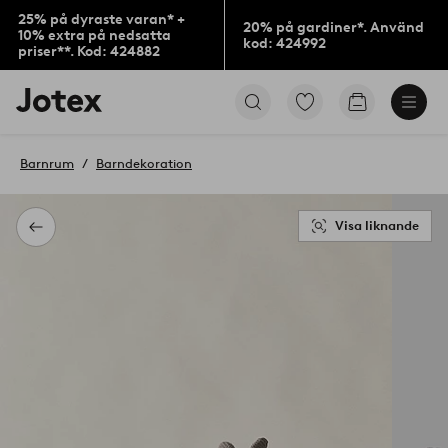
25% på dyraste varan* +
20% på gardiner*. Använd
10% extra på nedsatta
kod: 424992
priser**. Kod: 424882
Jotex
Gå
Gå
logotyp
till
till
-
favoritmarkerade
kundvagne
gå
produkter
Barnrum
Barndekoration
till
förstasidan
Visa liknande
Tillbaka