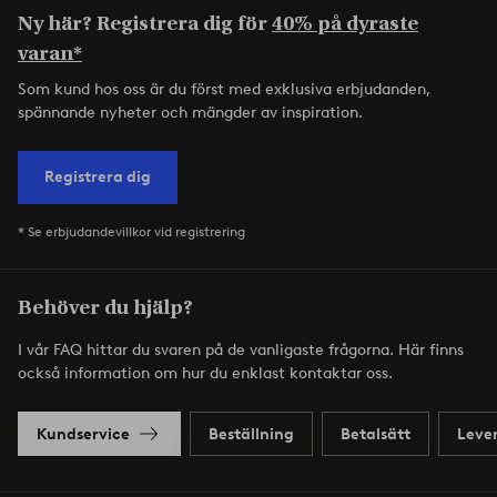
Ny här? Registrera dig för
40% på dyraste
varan*
Som kund hos oss är du först med exklusiva erbjudanden,
spännande nyheter och mängder av inspiration.
Registrera dig
* Se erbjudandevillkor vid registrering
Behöver du hjälp?
I vår FAQ hittar du svaren på de vanligaste frågorna. Här finns
också information om hur du enklast kontaktar oss.
Kundservice
Beställning
Betalsätt
Leve