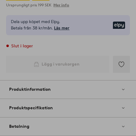
Ursprungligt pris
199 SEK
Mer info
Dela upp köpet med Elpy.
Elpy
Betala från 38 kr/mån.
Läs mer
Slut i lager
Lägg i varukorgen
Lägg
till
i
Produktinformation
favoriter
Produktspecifikation
Betalning