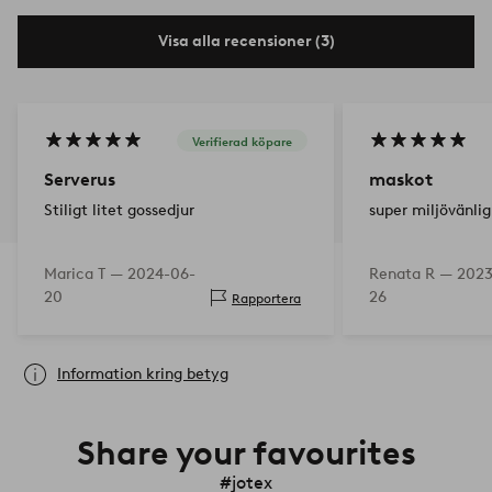
Visa alla recensioner (3)
Verifierad köpare
Serverus
maskot
Stiligt litet gossedjur
super miljövänlig
Marica T —
2024-06-
Renata R —
2023
20
26
Rapportera
Information kring betyg
Share your favourites
#jotex