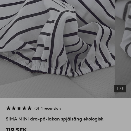
1
/
3
3
1 recension
SIMA MINI dra-på-lakan spjälsäng ekologisk
119 SEK