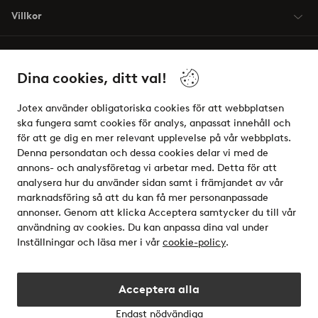
Villkor
Vänner
Dina cookies, ditt val!
Jotex använder obligatoriska cookies för att webbplatsen
ska fungera samt cookies för analys, anpassat innehåll och
för att ge dig en mer relevant upplevelse på vår webbplats.
Säkra betalningar - Betala direkt eller dela upp
Denna persondatan och dessa cookies delar vi med de
annons- och analysföretag vi arbetar med. Detta för att
Vill du veta mer om
våra betalalternativ
?
analysera hur du använder sidan samt i främjandet av vår
elpy
marknadsföring så att du kan få mer personanpassade
annonser. Genom att klicka Acceptera samtycker du till vår
användning av cookies. Du kan anpassa dina val under
Inställningar och läsa mer i vår
cookie-policy
.
Sverige - Välj land
Acceptera alla
Instagram
Facebook
Endast nödvändiga