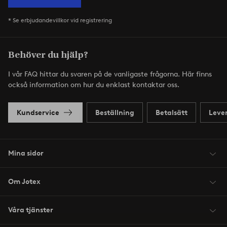
* Se erbjudandevillkor vid registrering
Behöver du hjälp?
I vår FAQ hittar du svaren på de vanligaste frågorna. Här finns
också information om hur du enklast kontaktar oss.
Kundservice
Beställning
Betalsätt
Leve
Mina sidor
Om Jotex
Våra tjänster