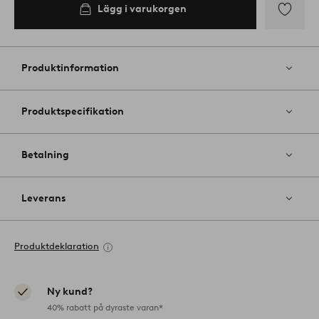
Lägg i varukorgen
Lägg
till
i
Produktinformation
favoriter
Produktspecifikation
Betalning
Leverans
Produktdeklaration
Ny kund?
40% rabatt på dyraste varan*