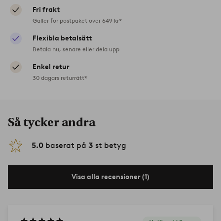
Fri frakt
Gäller för postpaket över 649 kr*
Flexibla betalsätt
Betala nu, senare eller dela upp
Enkel retur
30 dagars returrätt*
Så tycker andra
5.0
baserat på
3
st betyg
Visa alla recensioner (1)