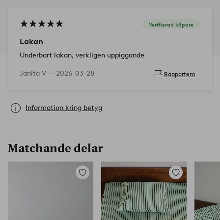
Verifierad köpare
Lakan
Underbart lakan, verkligen uppiggande
Janita V —
2026-03-28
Rapportera
Information kring betyg
Matchande delar
Lägg
Lägg
till
till
i
i
favoriter
favoriter