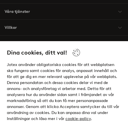
Våra tjänster
Villkor
Vänner
Dina cookies, ditt val!
Jotex använder obligatoriska cookies för att webbplatsen
ska fungera samt cookies för analys, anpassat innehåll och
för att ge dig en mer relevant upplevelse på vår webbplats.
Säkra betalningar - Betala direkt eller dela upp
Denna persondatan och dessa cookies delar vi med de
annons- och analysföretag vi arbetar med. Detta för att
Vill du veta mer om
våra betalalternativ
?
analysera hur du använder sidan samt i främjandet av vår
elpy
marknadsföring så att du kan få mer personanpassade
annonser. Genom att klicka Acceptera samtycker du till vår
användning av cookies. Du kan anpassa dina val under
Inställningar och läsa mer i vår
cookie-policy
.
Sverige - Välj land