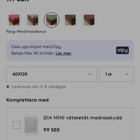
Färg: Mint/mörkbrun
Dela upp köpet med Elpy.
Elpy
Betala från 40 kr/mån.
Läs mer
60X120
1 st
I lager
Levereras om 2-4 vardagar
Komplettera med
DIA MINI vätsketät madrasskydd
99 SEK