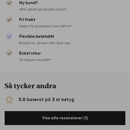
Ny kund?
40% rabatt på dyraste varan*
Fri frakt
Gäller för postpaket över 649 kr*
Flexibla betalsätt
Betala nu, senare eller dela upp
Enkel retur
30 dagars returrätt*
Så tycker andra
5.0
baserat på
3
st betyg
Visa alla recensioner (1)