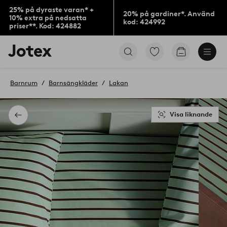
25% på dyraste varan* +
20% på gardiner*. Använd
10% extra på nedsatta
kod: 424992
priser**. Kod: 424882
Jotex
Gå
Gå
logotyp
till
till
-
favoritmarkerade
kundvagne
gå
produkter
Barnrum
Barnsängkläder
Lakan
till
förstasidan
Visa liknande
Tillbaka