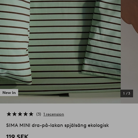
New in
1
/
3
3
1 recension
SIMA MINI dra-på-lakan spjälsäng ekologisk
119 SEK