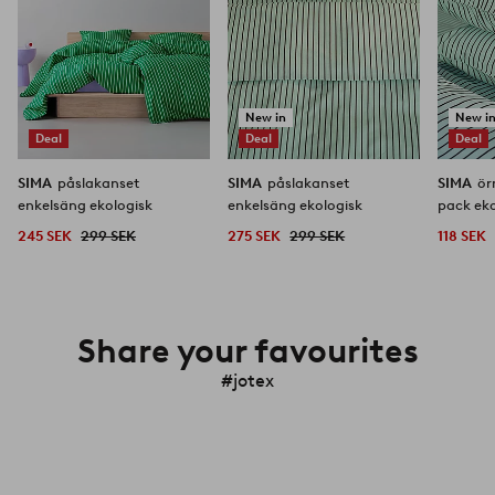
New in
New i
Deal
Deal
Deal
SIMA
påslakanset
SIMA
påslakanset
SIMA
ör
enkelsäng ekologisk
enkelsäng ekologisk
pack eko
245 SEK
299 SEK
275 SEK
299 SEK
118 SEK
Share your favourites
#jotex