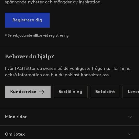
spännande nyheter och mängder av inspiration.
Registrera dig
* Se erbjudandevillkor vid registrering
Behöver du hjälp?
I vår FAQ hittar du svaren på de vanligaste frågorna. Här finns
också information om hur du enklast kontaktar oss.
Kundservice
Beställning
Betalsätt
Leve
Mina sidor
Om Jotex