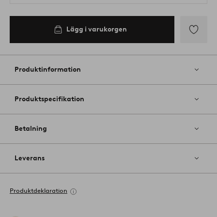
Lägg i varukorgen
Lägg
till
i
Produktinformation
favoriter
Produktspecifikation
Betalning
Leverans
Produktdeklaration