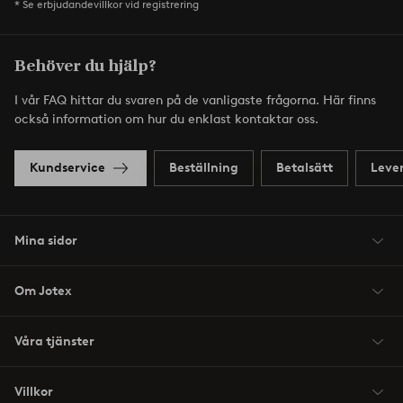
* Se erbjudandevillkor vid registrering
Behöver du hjälp?
I vår FAQ hittar du svaren på de vanligaste frågorna. Här finns
också information om hur du enklast kontaktar oss.
Kundservice
Beställning
Betalsätt
Leve
Mina sidor
Om Jotex
Våra tjänster
Villkor