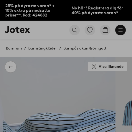
25% på dyraste varan* +
Ny här? Registrera dig för
10% extra på nedsatta
40% på dyraste varan*
priser**. Kod: 424882
Jotex
Gå
Gå
logotyp
till
till
-
favoritmarkerade
kundvagne
gå
produkter
Barnrum
Barnsängkläder
Barnpåslakan & örngott
till
förstasidan
Visa liknande
Tillbaka