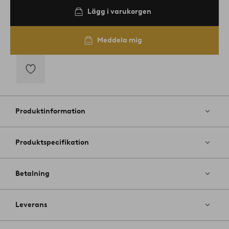
Lägg i varukorgen
Meddela mig
Lägg
till
i
Produktinformation
favoriter
Produktspecifikation
Betalning
Leverans