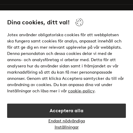
Vänner
Dina cookies, ditt val!
Jotex använder obligatoriska cookies för att webbplatsen
ska fungera samt cookies för analys, anpassat innehåll och
för att ge dig en mer relevant upplevelse på vår webbplats.
Säkra betalningar - Betala direkt eller dela upp
Denna persondatan och dessa cookies delar vi med de
annons- och analysföretag vi arbetar med. Detta för att
Vill du veta mer om
våra betalalternativ
?
analysera hur du använder sidan samt i främjandet av vår
elpy
marknadsföring så att du kan få mer personanpassade
annonser. Genom att klicka Acceptera samtycker du till vår
användning av cookies. Du kan anpassa dina val under
Inställningar och läsa mer i vår
cookie-policy
.
Sverige - Välj land
Acceptera alla
Instagram
Facebook
Endast nödvändiga
Öppn
Inställningar
chatt