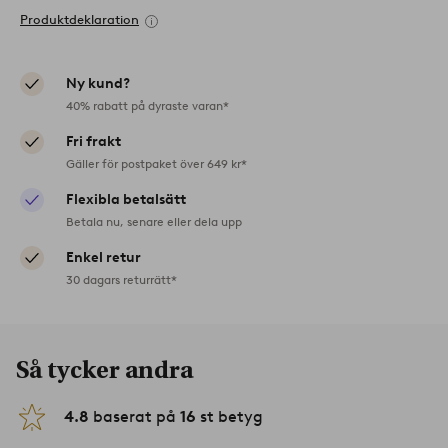
Produktdeklaration
Ny kund?
40% rabatt på dyraste varan*
Fri frakt
Gäller för postpaket över 649 kr*
Flexibla betalsätt
Betala nu, senare eller dela upp
Enkel retur
30 dagars returrätt*
Så tycker andra
4.8
baserat på
16
st betyg