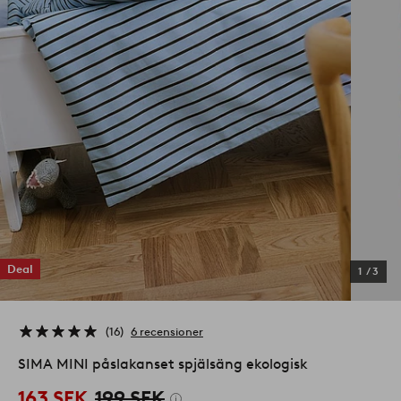
Deal
1
/
3
16
6 recensioner
SIMA MINI påslakanset spjälsäng ekologisk
163 SEK
199 SEK