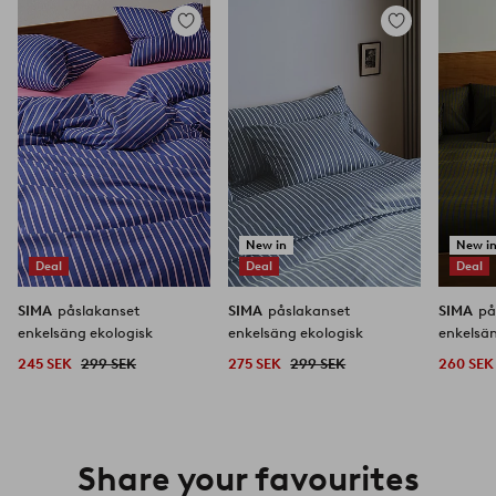
Lägg
Lägg
till
till
i
i
favoriter
favoriter
New in
New i
Deal
Deal
Deal
SIMA
påslakanset
SIMA
påslakanset
SIMA
på
enkelsäng ekologisk
enkelsäng ekologisk
245 SEK
299 SEK
275 SEK
299 SEK
260 SEK
Share your favourites