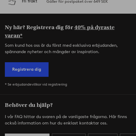
Fri frakt
Gäller för postpaket över 649 SEK
Ny här? Registrera dig för
40% på dyraste
varan*
Som kund hos oss är du först med exklusiva erbjudanden,
spännande nyheter och mängder av inspiration.
Registrera dig
* Se erbjudandevillkor vid registrering
Behöver du hjälp?
I vår FAQ hittar du svaren på de vanligaste frågorna. Här finns
också information om hur du enklast kontaktar oss.