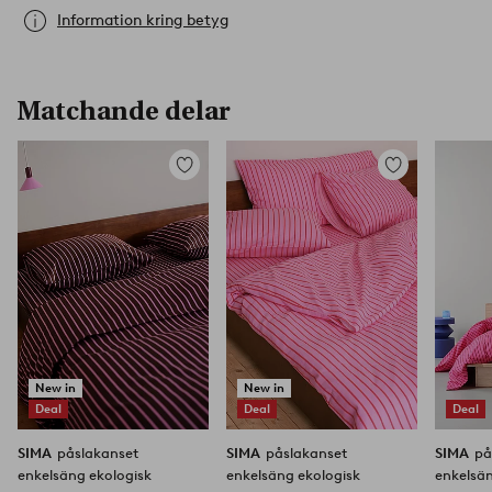
Information kring betyg
Matchande delar
Lägg
Lägg
till
till
i
i
favoriter
favoriter
New in
New in
Deal
Deal
Deal
SIMA
påslakanset
SIMA
påslakanset
SIMA
på
enkelsäng ekologisk
enkelsäng ekologisk