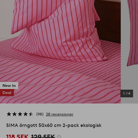
New in
Deal
1
/
4
98
28 recensioner
SIMA örngott 50x60 cm 2-pack ekologisk
118 SEK
129 SEK