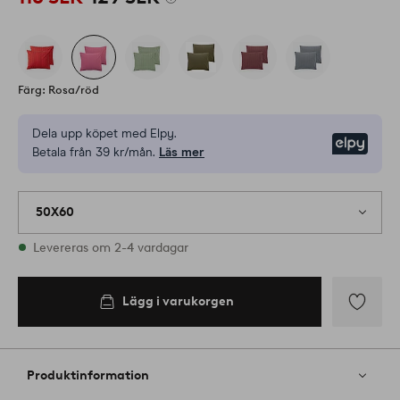
Färg: Rosa/röd
Dela upp köpet med Elpy.
Elpy
Betala från 39 kr/mån.
Läs mer
50X60
I lager
Levereras om 2-4 vardagar
Lägg i varukorgen
Lägg i
varukorgen
Lägg
till
i
Produktinformation
favoriter