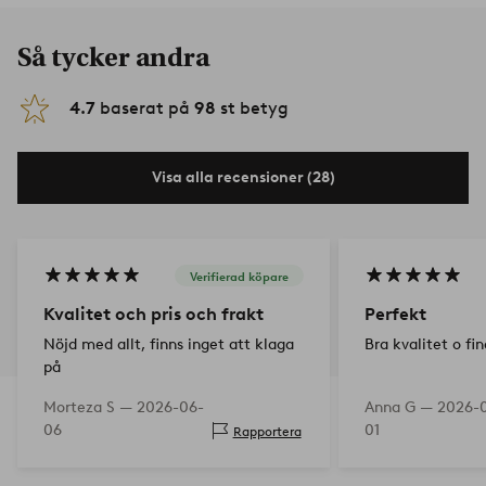
Så tycker andra
4.7
baserat på
98
st betyg
Visa alla recensioner (28)
Verifierad köpare
Kvalitet och pris och frakt
Perfekt
Nöjd med allt, finns inget att klaga
Bra kvalitet o fin
på
Morteza S —
2026-06-
Anna G —
2026-
06
01
Rapportera