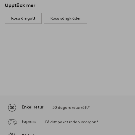
Upptäck mer
Rosa örngott
Rosa sängkläder
Enkel retur
30 dagars returrätt*
Express
Få ditt paket redan imorgon*