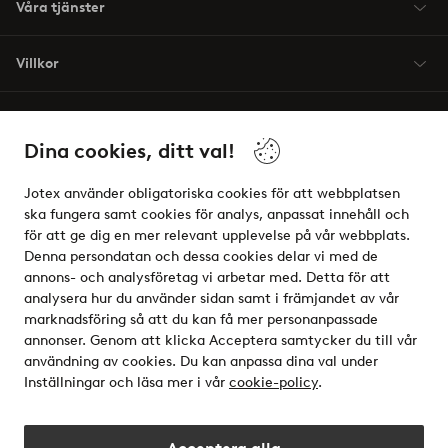
Våra tjänster
Villkor
Vänner
Dina cookies, ditt val!
Jotex använder obligatoriska cookies för att webbplatsen
ska fungera samt cookies för analys, anpassat innehåll och
för att ge dig en mer relevant upplevelse på vår webbplats.
Säkra betalningar - Betala direkt eller dela upp
Denna persondatan och dessa cookies delar vi med de
annons- och analysföretag vi arbetar med. Detta för att
Vill du veta mer om
våra betalalternativ
?
analysera hur du använder sidan samt i främjandet av vår
elpy
marknadsföring så att du kan få mer personanpassade
annonser. Genom att klicka Acceptera samtycker du till vår
användning av cookies. Du kan anpassa dina val under
Inställningar och läsa mer i vår
cookie-policy
.
Sverige - Välj land