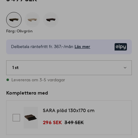
Färg: Olivgrön
Delbetala räntefritt fr.
367:-/mån
Läs mer
Elpy
1 st
I lager
Levereras om 3-5 vardagar
Komplettera med
SARA pläd 130x170 cm
296 SEK
349 SEK