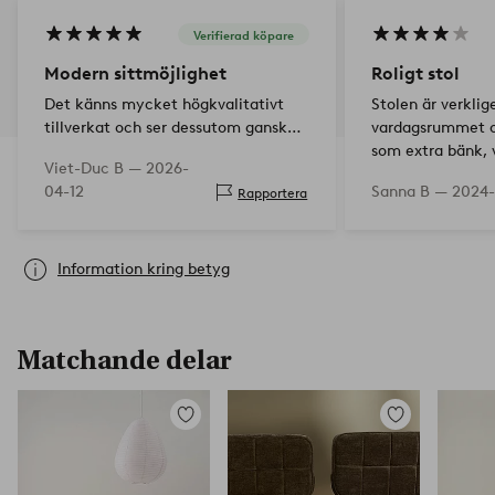
Verifierad köpare
Modern sittmöjlighet
Roligt stol
Det känns mycket högkvalitativt
Stolen är verklige
tillverkat och ser dessutom ganska
vardagsrummet o
snygg ut
som extra bänk, v
Viet-Duc B —
2026-
den köptes för. T
04-12
Sanna B —
2024-
Rapportera
den lite låg, men
höjden. Stad…
Information kring betyg
Matchande delar
Lägg
Lägg
till
till
i
i
favoriter
favoriter