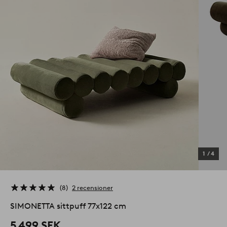
1
/
4
8
2 recensioner
SIMONETTA sittpuff 77x122 cm
5 499 SEK