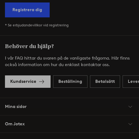
Registrera dig
* Se erbjudandevillkor vid registrering
Behöver du hjälp?
I vår FAQ hittar du svaren på de vanligaste frågorna. Här finns
också information om hur du enklast kontaktar oss.
Kundservice
Beställning
Betalsätt
Leve
Mina sidor
Om Jotex