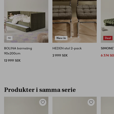
New in
Deal
BOLINA barnsäng
HEDEN stol 2-pack
SIMONE
90x200cm
2 999 SEK
6 374 SE
12 999 SEK
Produkter i samma serie
Lägg
Lägg
till
till
i
i