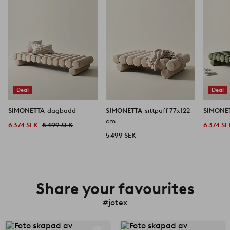
favoriter
favoriter
Deal
Deal
SIMONETTA
dagbädd
SIMONETTA
sittpuff 77x122
SIMONE
cm
6 374 SEK
8 499 SEK
6 374 SE
5 499 SEK
Share your favourites
#jotex