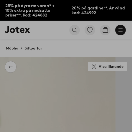
25% på dyraste varan* +
20% på gardiner*. Använd
10% extra på nedsatta
kod: 424992
priser**. Kod: 424882
Jotex
Gå
Gå
logotyp
till
till
-
favoritmarkerade
kundvagne
gå
produkter
Möbler
Sittpuffar
till
förstasidan
Visa liknande
Tillbaka