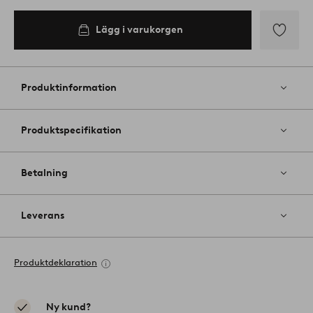
Lägg i varukorgen
Lägg
till
i
Produktinformation
favoriter
Produktspecifikation
Betalning
Leverans
Produktdeklaration
Ny kund?