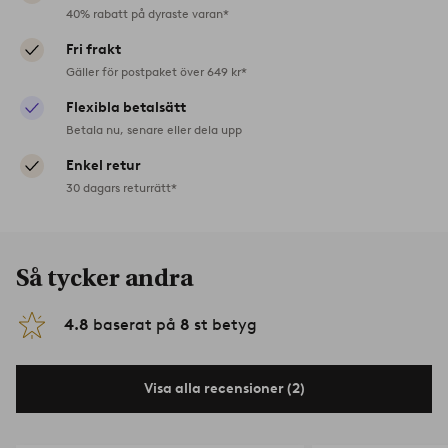
40% rabatt på dyraste varan*
Fri frakt
Gäller för postpaket över 649 kr*
Flexibla betalsätt
Betala nu, senare eller dela upp
Enkel retur
30 dagars returrätt*
Så tycker andra
4.8
baserat på
8
st betyg
Visa alla recensioner (2)