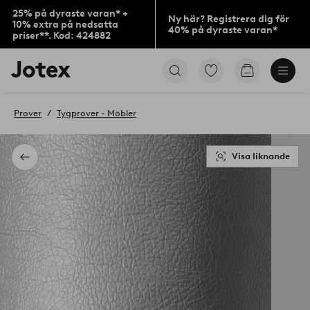
25% på dyraste varan* +
Ny här? Registrera dig för
10% extra på nedsatta
40% på dyraste varan*
priser**. Kod: 424882
Jotex
Gå
Gå
logotyp
till
till
-
favoritmarkerade
kundvagne
gå
produkter
Prover
Tygprover - Möbler
till
förstasidan
Visa liknande
Tillbaka