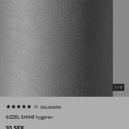
1
/
2
1
Visa detaljer
SIZZEL SHINE tygprov
10 SEK