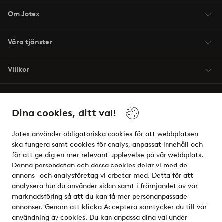
Om Jotex
Våra tjänster
Villkor
Vänner
Dina cookies, ditt val!
Jotex använder obligatoriska cookies för att webbplatsen
ska fungera samt cookies för analys, anpassat innehåll och
för att ge dig en mer relevant upplevelse på vår webbplats.
Säkra betalningar - Betala direkt eller dela upp
Denna persondatan och dessa cookies delar vi med de
annons- och analysföretag vi arbetar med. Detta för att
Vill du veta mer om
våra betalalternativ
?
analysera hur du använder sidan samt i främjandet av vår
elpy
marknadsföring så att du kan få mer personanpassade
annonser. Genom att klicka Acceptera samtycker du till vår
användning av cookies. Du kan anpassa dina val under