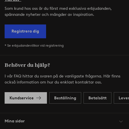
Som kund hos oss är du först med exklusiva erbjudanden,
spännande nyheter och mängder av inspiration.
Registrera dig
* Se erbjudandevillkor vid registrering
Behöver du hjälp?
I vår FAQ hittar du svaren på de vanligaste frågorna. Här finns
också information om hur du enklast kontaktar oss.
Kundservice
Beställning
Betalsätt
Leve
Mina sidor