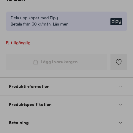
Dela upp köpet med Elpy.
Elpy
Betala från 30 kr/mån.
Läs mer
Ej tillgänglig
Lägg i varukorgen
Lägg
till
i
Produktinformation
favoriter
Produktspecifikation
Betalning