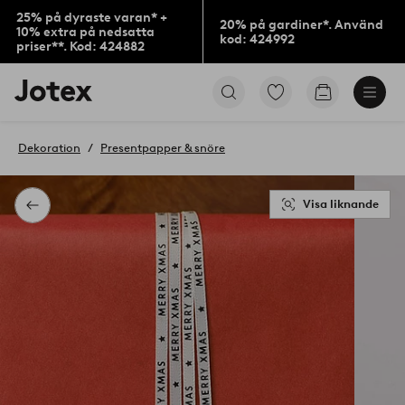
25% på dyraste varan* +
20% på gardiner*. Använd
10% extra på nedsatta
kod: 424992
priser**. Kod: 424882
Jotex
Gå
Gå
logotyp
till
till
-
favoritmarkerade
kundvagne
gå
produkter
Dekoration
Presentpapper & snöre
till
förstasidan
Visa liknande
Tillbaka