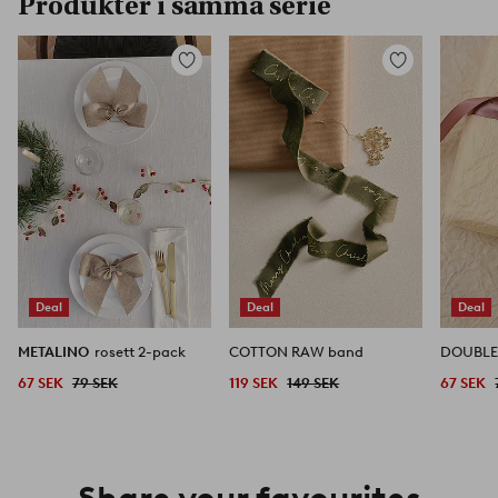
Produkter i samma serie
Lägg
Lägg
till
till
i
i
favoriter
favoriter
Deal
Deal
Deal
METALINO
rosett 2-pack
COTTON RAW band
67 SEK
79 SEK
119 SEK
149 SEK
67 SEK