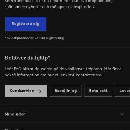
Som kund hos oss är du först med exklusiva erbjudanden,
spännande nyheter och mängder av inspiration.
Registrera dig
* Se erbjudandevillkor vid registrering
Behöver du hjälp?
I vår FAQ hittar du svaren på de vanligaste frågorna. Här finns
också information om hur du enklast kontaktar oss.
Kundservice
Beställning
Betalsätt
Leve
Mina sidor