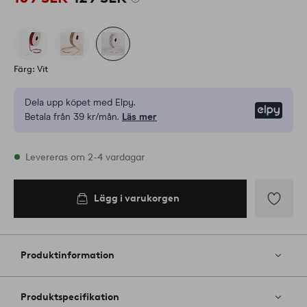
Färg: Vit
Dela upp köpet med Elpy.
Elpy
Betala från 39 kr/mån.
Läs mer
I lager
Levereras om 2-4 vardagar
Lägg i varukorgen
Lägg i
varukorgen
Lägg
till
i
Produktinformation
favoriter
Produktspecifikation