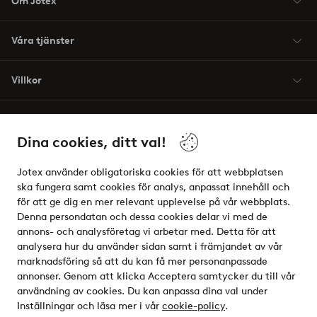
Om Jotex
Våra tjänster
Villkor
Vänner
Dina cookies, ditt val!
Jotex använder obligatoriska cookies för att webbplatsen
ska fungera samt cookies för analys, anpassat innehåll och
för att ge dig en mer relevant upplevelse på vår webbplats.
Säkra betalningar - Betala direkt eller dela upp
Denna persondatan och dessa cookies delar vi med de
annons- och analysföretag vi arbetar med. Detta för att
Vill du veta mer om
våra betalalternativ
?
analysera hur du använder sidan samt i främjandet av vår
elpy
marknadsföring så att du kan få mer personanpassade
annonser. Genom att klicka Acceptera samtycker du till vår
användning av cookies. Du kan anpassa dina val under
Inställningar och läsa mer i vår
cookie-policy
.