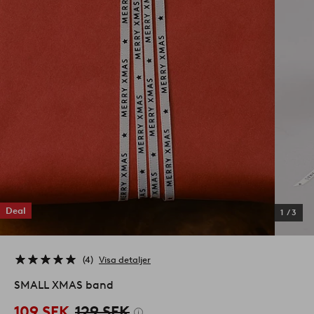
Deal
1
/
3
4
Visa detaljer
SMALL XMAS band
109 SEK
129 SEK