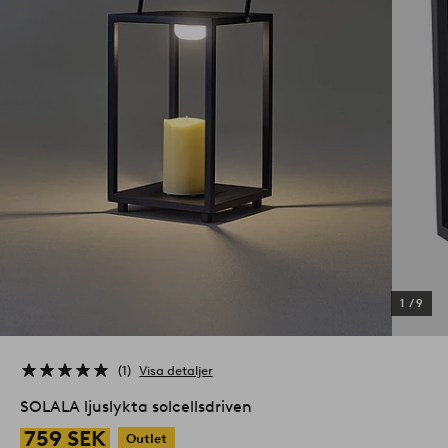
1
/
9
1
Visa detaljer
SOLALA ljuslykta solcellsdriven
759 SEK
Outlet