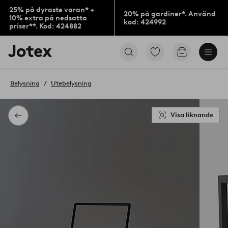
25% på dyraste varan* +
20% på gardiner*. Använd
10% extra på nedsatta
kod: 424992
priser**. Kod: 424882
Jotex
Gå
Gå
logotyp
till
till
-
favoritmarkerade
kundvagne
gå
produkter
Belysning
Utebelysning
till
förstasidan
Visa liknande
Tillbaka