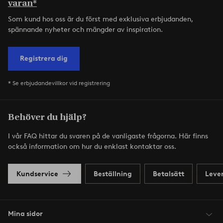
varan*
Som kund hos oss är du först med exklusiva erbjudanden,
spännande nyheter och mängder av inspiration.
Registrera dig
* Se erbjudandevillkor vid registrering
Behöver du hjälp?
I vår FAQ hittar du svaren på de vanligaste frågorna. Här finns
också information om hur du enklast kontaktar oss.
Kundservice
Beställning
Betalsätt
Leve
Mina sidor