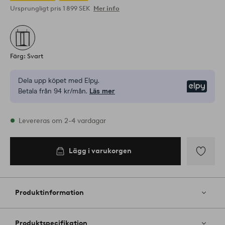
Ursprungligt pris
1 899 SEK
Mer info
Färg: Svart
Dela upp köpet med Elpy.
Elpy
Betala från 94 kr/mån.
Läs mer
I lager
Levereras om 2-4 vardagar
Lägg i varukorgen
Lägg i
varukorgen
Lägg
till
i
Produktinformation
favoriter
Produktspecifikation