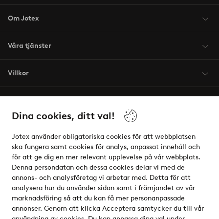
Om Jotex
Våra tjänster
Villkor
Vänner
Dina cookies, ditt val!
Jotex använder obligatoriska cookies för att webbplatsen
ska fungera samt cookies för analys, anpassat innehåll och
för att ge dig en mer relevant upplevelse på vår webbplats.
Säkra betalningar - Betala direkt eller dela upp
Denna persondatan och dessa cookies delar vi med de
annons- och analysföretag vi arbetar med. Detta för att
Vill du veta mer om
våra betalalternativ
?
analysera hur du använder sidan samt i främjandet av vår
elpy
marknadsföring så att du kan få mer personanpassade
annonser. Genom att klicka Acceptera samtycker du till vår
användning av cookies. Du kan anpassa dina val under