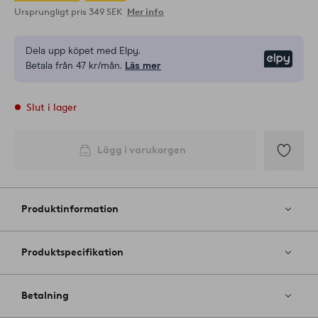
Ursprungligt pris
349 SEK
Mer info
Dela upp köpet med Elpy.
Elpy
Betala från 47 kr/mån.
Läs mer
Slut i lager
Lägg i varukorgen
Lägg
till
i
Produktinformation
favoriter
Produktspecifikation
Betalning