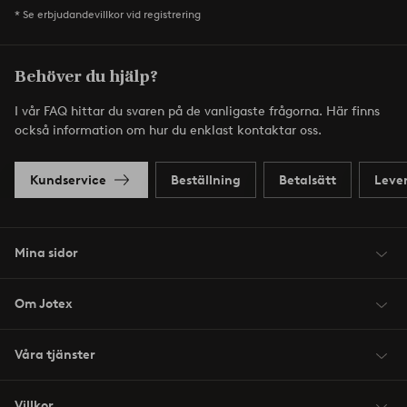
* Se erbjudandevillkor vid registrering
Behöver du hjälp?
I vår FAQ hittar du svaren på de vanligaste frågorna. Här finns
också information om hur du enklast kontaktar oss.
Kundservice
Beställning
Betalsätt
Leve
Mina sidor
Om Jotex
Våra tjänster
Villkor