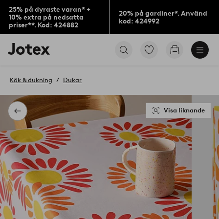
25% på dyraste varan* +
20% på gardiner*. Använd
10% extra på nedsatta
kod: 424992
priser**. Kod: 424882
Jotex
Gå
Gå
logotyp
till
till
-
favoritmarkerade
kundvagne
gå
produkter
Kök & dukning
Dukar
till
förstasidan
Visa liknande
Tillbaka