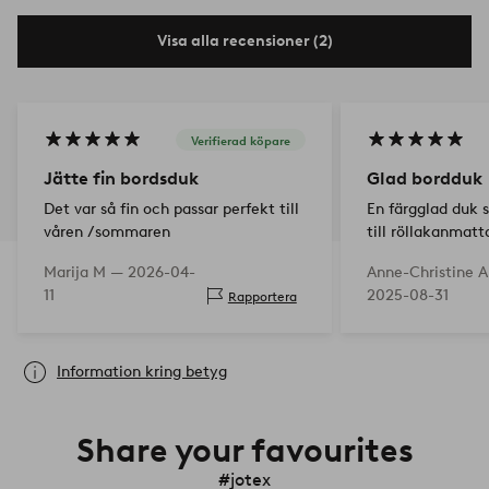
Visa alla recensioner (2)
Verifierad köpare
Jätte fin bordsduk
Glad bordduk
Det var så fin och passar perfekt till
En färgglad duk 
våren /sommaren
till röllakanmat
mamma köpte 19
Marija M —
2026-04-
Anne-Christine 
11
2025-08-31
Rapportera
Information kring betyg
Share your favourites
#jotex