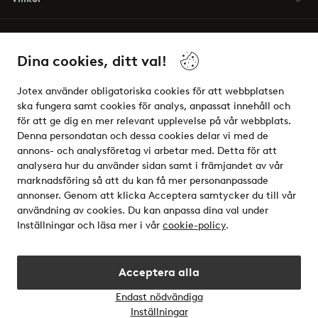
Vänner
Dina cookies, ditt val!
Jotex använder obligatoriska cookies för att webbplatsen
ska fungera samt cookies för analys, anpassat innehåll och
för att ge dig en mer relevant upplevelse på vår webbplats.
Säkra betalningar - Betala direkt eller dela upp
Denna persondatan och dessa cookies delar vi med de
annons- och analysföretag vi arbetar med. Detta för att
Vill du veta mer om
våra betalalternativ
?
analysera hur du använder sidan samt i främjandet av vår
elpy
marknadsföring så att du kan få mer personanpassade
annonser. Genom att klicka Acceptera samtycker du till vår
användning av cookies. Du kan anpassa dina val under
Inställningar och läsa mer i vår
cookie-policy
.
Sverige - Välj land
Acceptera alla
Instagram
Facebook
Endast nödvändiga
Öppn
Inställningar
chatt