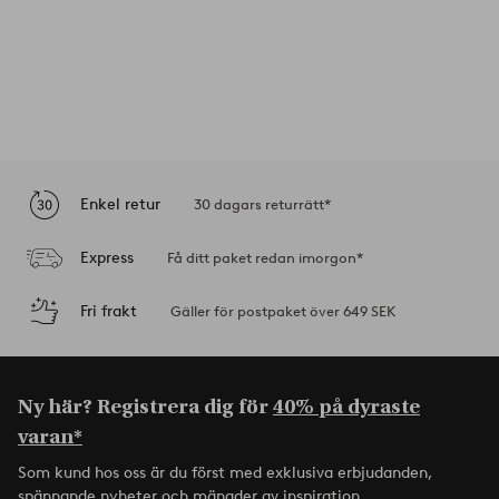
Enkel retur
30 dagars returrätt*
Express
Få ditt paket redan imorgon*
Fri frakt
Gäller för postpaket över 649 SEK
Ny här? Registrera dig för
40% på dyraste
varan*
Som kund hos oss är du först med exklusiva erbjudanden,
spännande nyheter och mängder av inspiration.