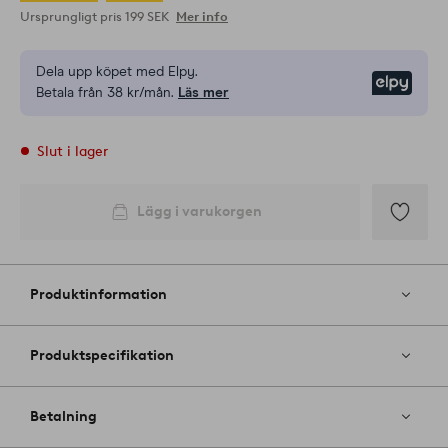
Ursprungligt pris
199 SEK
Mer info
Dela upp köpet med Elpy.
Elpy
Betala från 38 kr/mån.
Läs mer
Slut i lager
Lägg i varukorgen
Lägg
till
i
Produktinformation
favoriter
Produktspecifikation
Betalning