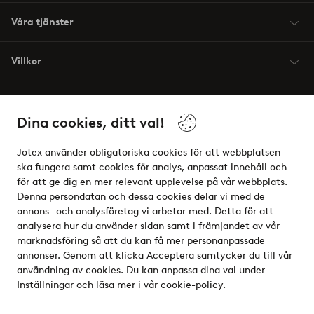
Våra tjänster
Villkor
Vänner
Dina cookies, ditt val!
Jotex använder obligatoriska cookies för att webbplatsen
ska fungera samt cookies för analys, anpassat innehåll och
för att ge dig en mer relevant upplevelse på vår webbplats.
Säkra betalningar - Betala direkt eller dela upp
Denna persondatan och dessa cookies delar vi med de
annons- och analysföretag vi arbetar med. Detta för att
Vill du veta mer om
våra betalalternativ
?
analysera hur du använder sidan samt i främjandet av vår
elpy
marknadsföring så att du kan få mer personanpassade
annonser. Genom att klicka Acceptera samtycker du till vår
användning av cookies. Du kan anpassa dina val under
Inställningar och läsa mer i vår
cookie-policy
.
Sverige - Välj land