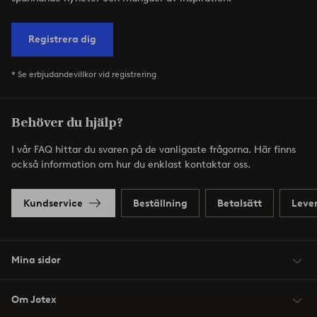
Registrera dig
* Se erbjudandevillkor vid registrering
Behöver du hjälp?
I vår FAQ hittar du svaren på de vanligaste frågorna. Här finns
också information om hur du enklast kontaktar oss.
Kundservice
Beställning
Betalsätt
Leve
Mina sidor
Om Jotex