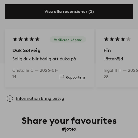
Visa alla recensioner (2)
Verifierad köpare
Duk Solveig
Fin
Solig duk blir härlig att duka på
Jättenöjd
Cristalle C —
2026-01-
Ingalill H —
2026
14
28
Rapportera
Information kring betyg
Share your favourites
#jotex