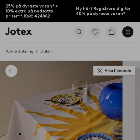
25% på dyraste varan* +
Ny här? Registrera dig för
10% extra på nedsatta
40% på dyraste varan*
priser**. Kod: 424882
Jotex
Gå
Gå
logotyp
till
till
-
favoritmarkerade
kundvagne
gå
produkter
Kök & dukning
Dukar
till
förstasidan
Visa liknande
Tillbaka