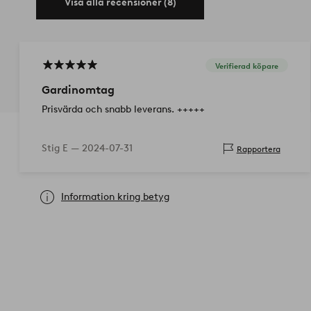
Visa alla recensioner (8)
Verifierad köpare
Gardinomtag
Prisvärda och snabb leverans. +++++
Stig E —
2024-07-31
Rapportera
Information kring betyg