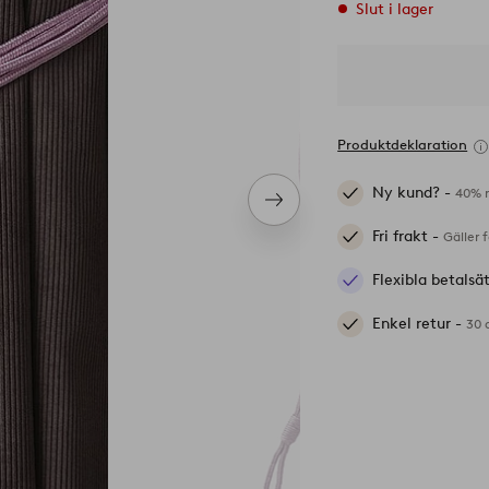
Slut i lager
Produktdeklaration
Ny kund? -
40% r
Nästa
produkt
Fri frakt -
Gäller 
Flexibla betalsä
Enkel retur -
30 