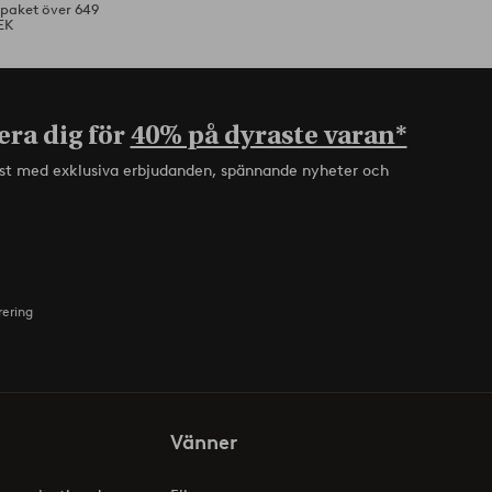
tpaket över 649
EK
era dig för
40% på dyraste varan*
rst med exklusiva erbjudanden, spännande nyheter och
rering
Vänner