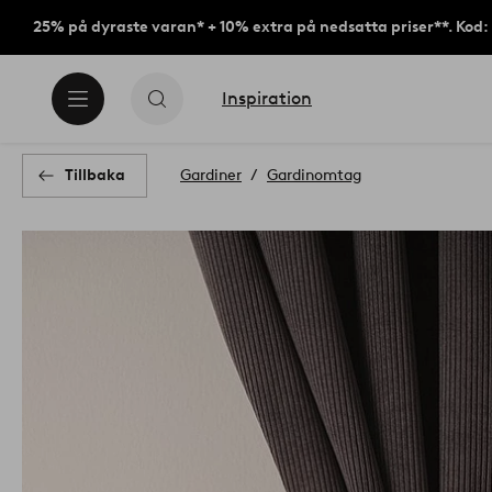
25% på dyraste varan* + 10% extra på nedsatta priser**. Kod
Inspiration
Tillbaka
Gardiner
Gardinomtag