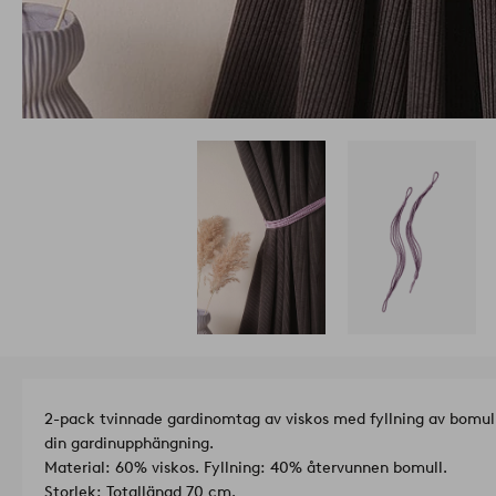
2-pack tvinnade gardinomtag av viskos med fyllning av bomull.
din gardinupphängning.
Material: 60% viskos. Fyllning: 40% återvunnen bomull.
Storlek: Totallängd 70 cm.