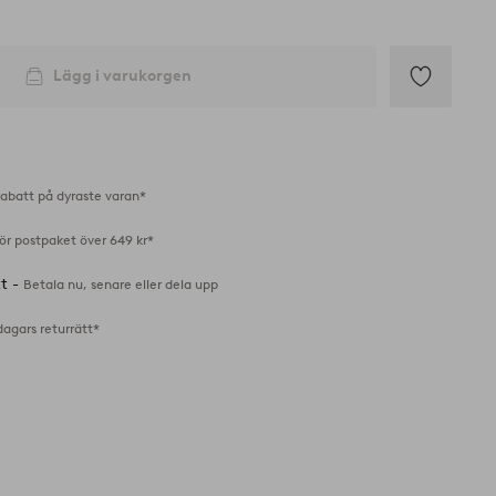
Lägg i varukorgen
Lägg
till
i
favoriter
abatt på dyraste varan*
för postpaket över 649 kr*
tt -
Betala nu, senare eller dela upp
dagars returrätt*