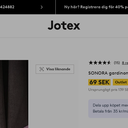
: 424882
Ny här? Registrera dig för 40% 
Jotex
logotyp
-
gå
till
förstasidan
15
8 r
Visa liknande
SONORA gardinom
69 SEK
Outlet
Ursprungligt pris
139 S
Dela upp köpet med
Betala från 35 kr/m