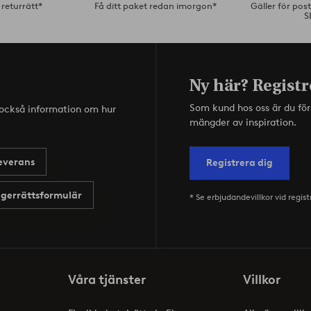
returrätt*
Få ditt paket redan imorgon*
Gäller för pos
S
Ny här? Registr
Som kund hos oss är du fö
s också information om hur
mängder av inspiration.
everans
Registrera dig
gerrättsformulär
* Se erbjudandevillkor vid regist
Våra tjänster
Villkor