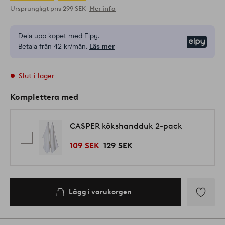
Ursprungligt pris
299 SEK
Mer info
Dela upp köpet med Elpy.
Elpy
Betala från 42 kr/mån.
Läs mer
Slut i lager
Komplettera med
CASPER kökshandduk 2-pack
109 SEK
129 SEK
Lägg i varukorgen
Lägg
till