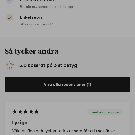
Betala nu, senare eller dela upp
Enkel retur
30 dagars returrätt*
Så tycker andra
5.0
baserat på
3
st betyg
Visa alla recensioner (1)
Verifierad köpare
Lyxiga
Väldigt fina och lyxiga tallrikar som för all mat är se