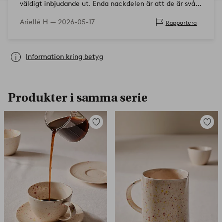
väldigt inbjudande ut. Enda nackdelen är att de är svåra
att ställa på ett bra sätt och därav tar mycket plats i
Ariellé H —
2026-05-17
Rapportera
diskmaskinen.
Information kring betyg
Produkter i samma serie
Lägg
Lägg
till
till
i
i
favoriter
favorit