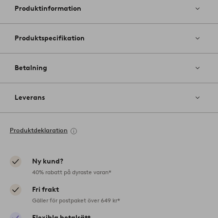
i
Produktinformation
favoriter
Produktspecifikation
Betalning
Leverans
Produktdeklaration
Ny kund?
40% rabatt på dyraste varan*
Fri frakt
Gäller för postpaket över 649 kr*
Flexibla betalsätt