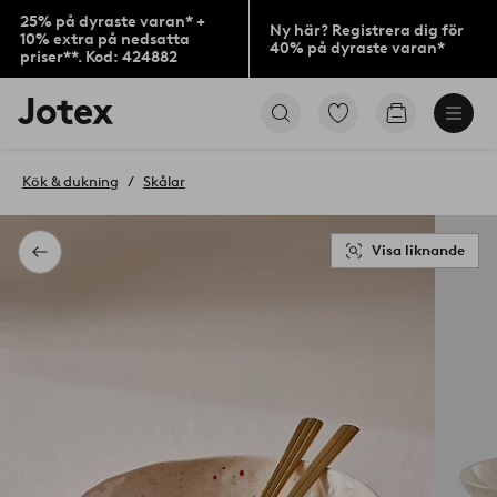
25% på dyraste varan* +
Ny här? Registrera dig för
10% extra på nedsatta
40% på dyraste varan*
priser**. Kod: 424882
Jotex
Gå
Gå
logotyp
till
till
-
favoritmarkerade
kundvagne
gå
produkter
Kök & dukning
Skålar
till
förstasidan
Visa liknande
Tillbaka