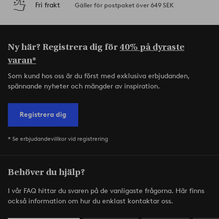
Fri frakt
Gäller för postpaket över 649 SEK
Ny här? Registrera dig för
40% på dyraste
varan*
Som kund hos oss är du först med exklusiva erbjudanden,
spännande nyheter och mängder av inspiration.
Registrera dig
* Se erbjudandevillkor vid registrering
Behöver du hjälp?
I vår FAQ hittar du svaren på de vanligaste frågorna. Här finns
också information om hur du enklast kontaktar oss.