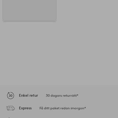
Enkel retur
30 dagars returrätt*
Express
Få ditt paket redan imorgon*