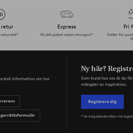
 retur
Express
Fri 
returrätt*
Få ditt paket redan imorgon*
Gäller för pos
S
Ny här? Registr
Som kund hos oss är du fö
s också information om hur
mängder av inspiration.
everans
Registrera dig
gerrättsformulär
* Se erbjudandevillkor vid regist