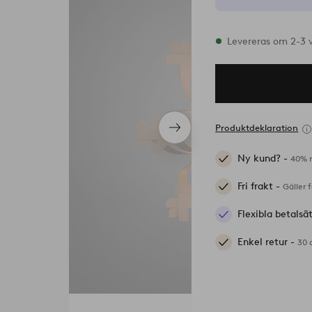
I lager
Levereras om 2-3 
Produktdeklaration
Nästa
produkt
Ny kund? -
40% r
Fri frakt -
Gäller 
Flexibla betalsä
Enkel retur -
30 