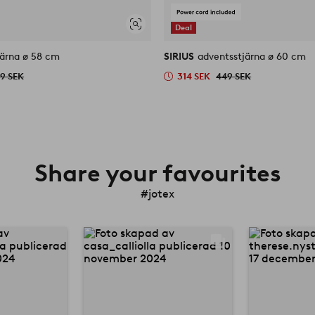
Deal
Visa
liknande
järna ø 58 cm
SIRIUS
adventsstjärna ø 60 cm
9 SEK
314 SEK
449 SEK
Share your favourites
#jotex