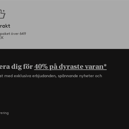
frakt
tpaket över 649
EK
era dig för
40% på dyraste varan*
rst med exklusiva erbjudanden, spännande nyheter och
rering