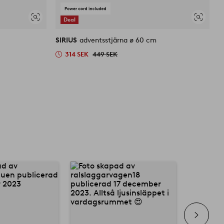
Deal
Visa
Visa
liknande
liknande
SIRIUS
adventsstjärna ø 60 cm
P
314 SEK
449 SEK