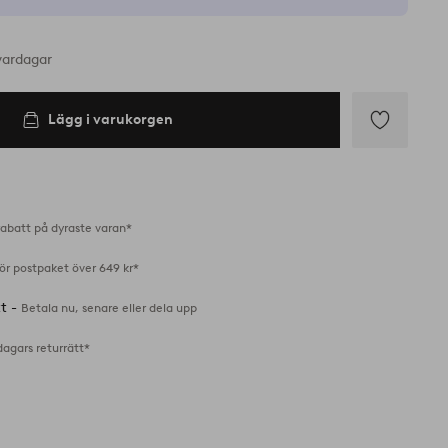
vardagar
Lägg i varukorgen
Lägg
till
i
favoriter
abatt på dyraste varan*
för postpaket över 649 kr*
tt -
Betala nu, senare eller dela upp
dagars returrätt*