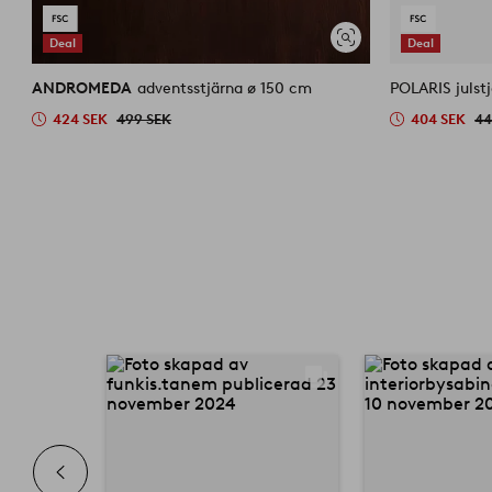
Deal
Deal
Visa
liknande
ANDROMEDA
adventsstjärna ø 150 cm
POLARIS julst
424 SEK
499 SEK
404 SEK
44