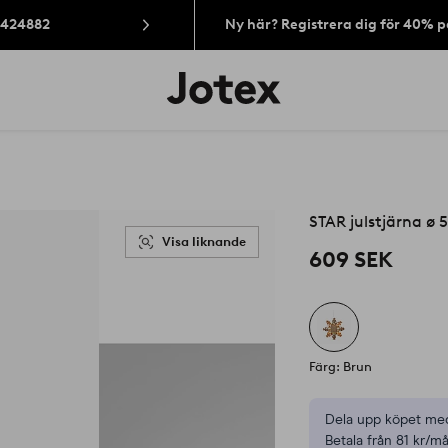
: 424882
Ny här? Registrera dig för 40% 
Jotex
logotyp
-
gå
till
förstasidan
STAR julstjärna ø 
Visa liknande
609 SEK
Färg: Brun
Dela upp köpet med
Betala från 81 kr/må