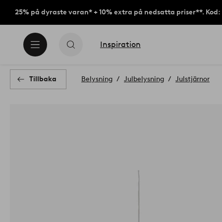
25% på dyraste varan* + 10% extra på nedsatta priser**. Kod
Inspiration
Tillbaka
Belysning
Julbelysning
Julstjärnor