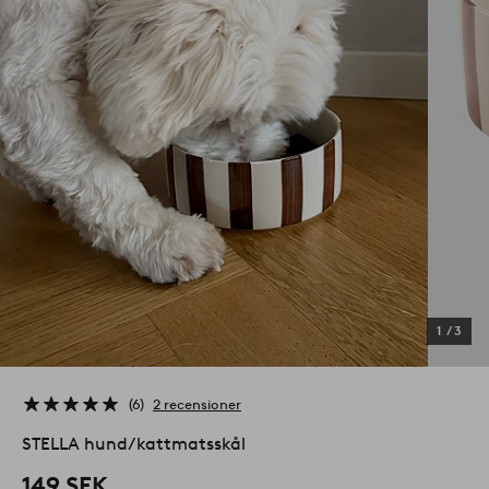
1
/
3
6
2 recensioner
STELLA hund/kattmatsskål
149 SEK