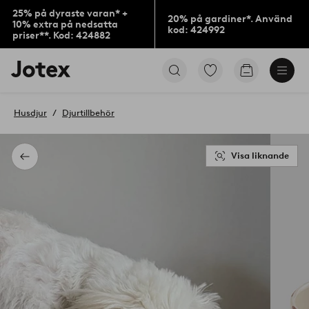
25% på dyraste varan* +
20% på gardiner*. Använd
10% extra på nedsatta
kod: 424992
priser**. Kod: 424882
Jotex
Gå
Gå
logotyp
till
till
-
favoritmarkerade
kundvagne
gå
produkter
Husdjur
Djurtillbehör
till
förstasidan
Visa liknande
Tillbaka