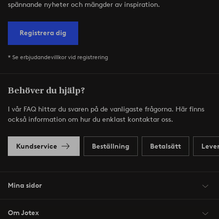
spännande nyheter och mängder av inspiration.
Registrera dig
* Se erbjudandevillkor vid registrering
Behöver du hjälp?
I vår FAQ hittar du svaren på de vanligaste frågorna. Här finns
också information om hur du enklast kontaktar oss.
Kundservice
Beställning
Betalsätt
Leve
Mina sidor
Om Jotex