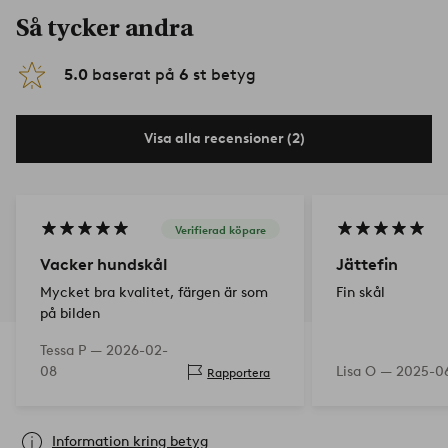
Så tycker andra
5.0
baserat på
6
st betyg
Visa alla recensioner (2)
Verifierad köpare
Vacker hundskål
Jättefin
Mycket bra kvalitet, färgen är som
Fin skål
på bilden
Tessa P —
2026-02-
08
Lisa O —
2025-0
Rapportera
Information kring betyg