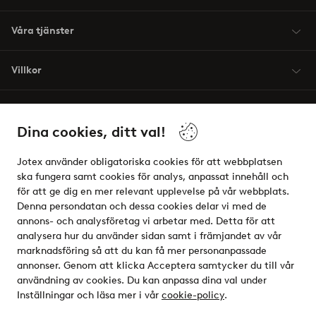
Våra tjänster
Villkor
Vänner
Dina cookies, ditt val!
Jotex använder obligatoriska cookies för att webbplatsen
ska fungera samt cookies för analys, anpassat innehåll och
för att ge dig en mer relevant upplevelse på vår webbplats.
Säkra betalningar - Betala direkt eller dela upp
Denna persondatan och dessa cookies delar vi med de
annons- och analysföretag vi arbetar med. Detta för att
Vill du veta mer om
våra betalalternativ
?
analysera hur du använder sidan samt i främjandet av vår
elpy
marknadsföring så att du kan få mer personanpassade
annonser. Genom att klicka Acceptera samtycker du till vår
användning av cookies. Du kan anpassa dina val under
Inställningar och läsa mer i vår
cookie-policy
.
Sverige - Välj land