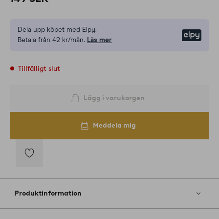
Dela upp köpet med Elpy.
Elpy
Betala från 42 kr/mån.
Läs mer
Tillfälligt slut
Lägg i varukorgen
Meddela mig
Lägg
till
i
Produktinformation
favoriter