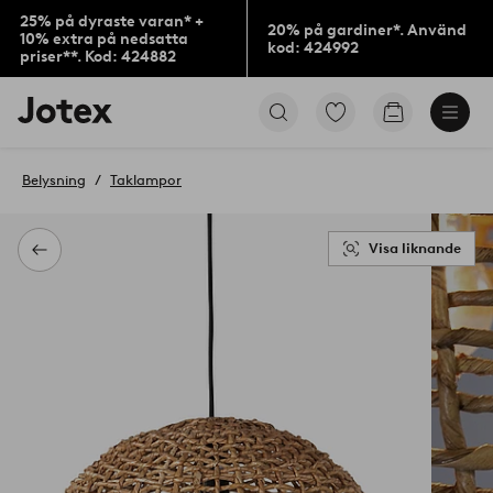
25% på dyraste varan* +
20% på gardiner*. Använd
10% extra på nedsatta
kod: 424992
priser**. Kod: 424882
Jotex
Gå
Gå
logotyp
till
till
-
favoritmarkerade
kundvagne
gå
produkter
Belysning
Taklampor
till
förstasidan
Visa liknande
Tillbaka