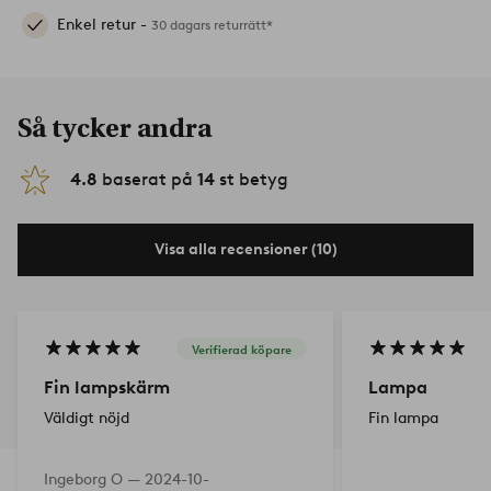
Enkel retur -
30 dagars returrätt*
Så tycker andra
4.8
baserat på
14
st betyg
Visa alla recensioner (10)
Verifierad köpare
Fin lampskärm
Lampa
Väldigt nöjd
Fin lampa
Ingeborg O —
2024-10-