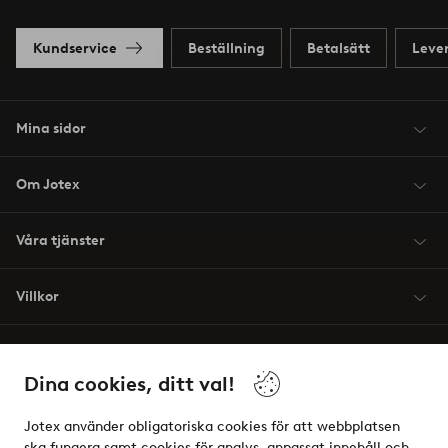
Kundservice
Beställning
Betalsätt
Leve
Mina sidor
Om Jotex
Våra tjänster
Villkor
Vänner
Dina cookies, ditt val!
Jotex använder obligatoriska cookies för att webbplatsen
ska fungera samt cookies för analys, anpassat innehåll och