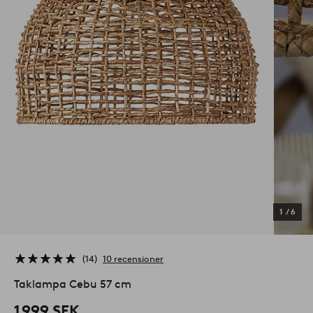
1
/
6
14
10 recensioner
Taklampa Cebu 57 cm
1 999 SEK