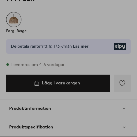
Färg: Beige
Delbetala räntefritt fr.
173:-/mån
Läs mer
Elpy
I lager
Levereras om 4-6 vardagar
Lägg i varukorgen
Lägg i
varukorgen
Lägg
till
i
Produktinformation
favoriter
Produktspecifikation