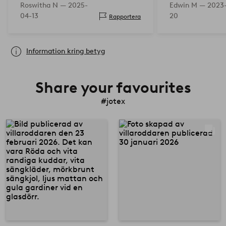
Roswitha N —
2025-
Edwin M —
2023-
04-13
20
Rapportera
Information kring betyg
Share your favourites
#jotex