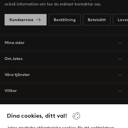
också information om hur du enklast kontaktar oss.
Kundservice
Beställning
Betalsätt
Leve
Mina sidor
Om Jotex
Våra tjänster
Villkor
Vänner
Dina cookies, ditt val!
Jotex använder obligatoriska cookies för att webbplatsen