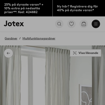
25% på dyraste varan* +
Ny här? Registrera dig för
10% extra på nedsatta
40% på dyraste varan*
priser**. Kod: 424882
Jotex
Gå
Gå
logotyp
till
till
-
favoritmarkerade
kundvagne
gå
produkter
Gardiner
Multifunktionsgardiner
till
förstasidan
Visa liknande
Tillbaka