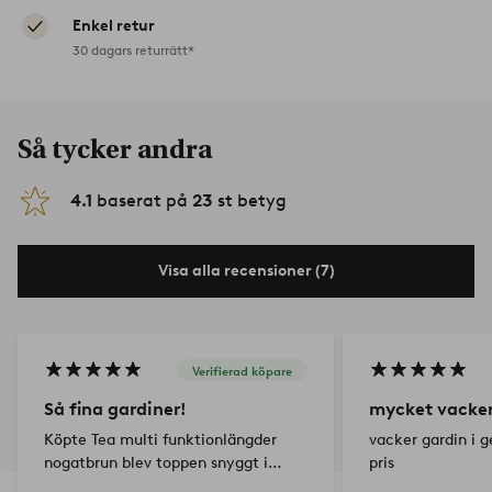
Enkel retur
30 dagars returrätt*
Så tycker andra
4.1
baserat på
23
st betyg
Visa alla recensioner (7)
Verifierad köpare
Så fina gardiner!
mycket vacker
Köpte Tea multi funktionlängder
vacker gardin i g
nogatbrun blev toppen snyggt i
pris
fönstren