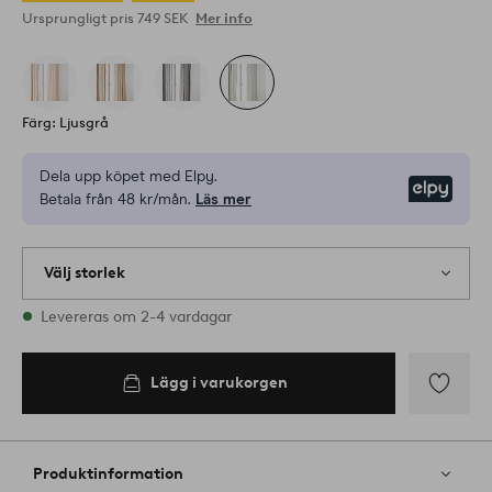
Ursprungligt pris
749 SEK
Mer info
Färg: Ljusgrå
Dela upp köpet med Elpy.
Elpy
Betala från 48 kr/mån.
Läs mer
Välj storlek
1 storlekar finns i lager
Levereras om 2-4 vardagar
Lägg i varukorgen
Lägg
till
i
Produktinformation
favoriter