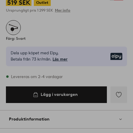
519 SEK
Outlet
Ursprungligt pris
1 299 SEK
Mer info
Färg: Svart
Dela upp köpet med Elpy.
Elpy
Betala från 73 kr/mån.
Läs mer
I lager
Levereras om 2-4 vardagar
Lägg i varukorgen
Lägg i
varukorgen
Lägg
till
i
Produktinformation
favoriter