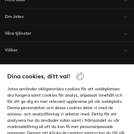
Om Jotex
Våra tjänster
Villkor
Vänner
Dina cookies, ditt val!
Jotex använder obligatoriska cookies för att webbplatsen
ska fungera samt cookies för analys, anpassat innehåll och
för att ge dig en mer relevant upplevelse på vår webbplats.
Säkra betalningar - Betala direkt eller dela upp
Denna persondatan och dessa cookies delar vi med de
annons- och analysföretag vi arbetar med. Detta för att
Vill du veta mer om
våra betalalternativ
?
analysera hur du använder sidan samt i främjandet av vår
elpy
marknadsföring så att du kan få mer personanpassade
annonser. Genom att klicka Acceptera samtycker du till vår