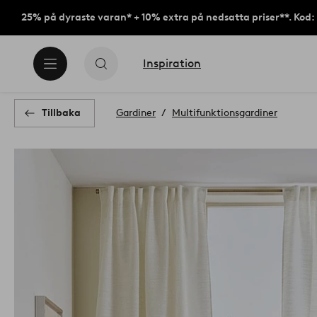
25% på dyraste varan* + 10% extra på nedsatta priser**. Kod
Inspiration
Tillbaka
Gardiner
Multifunktionsgardiner