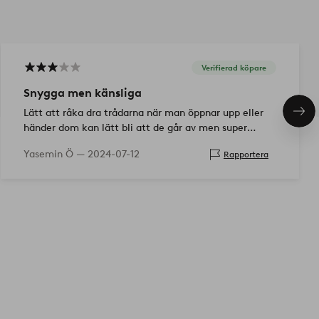
Verifierad köpare
Snygga men känsliga
Lätt att råka dra trådarna när man öppnar upp eller
Näs
pro
händer dom kan lätt bli att de går av men super
snygga
Yasemin Ö —
2024-07-12
Rapportera