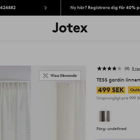
: 424882
Ny här? Registrera dig för 40% 
Jotex
logotyp
-
gå
till
förstasidan
9
5 re
Visa liknande
TESS gardin linne
499 SEK
Outl
Ursprungligt pris
999 
Färg: undefined