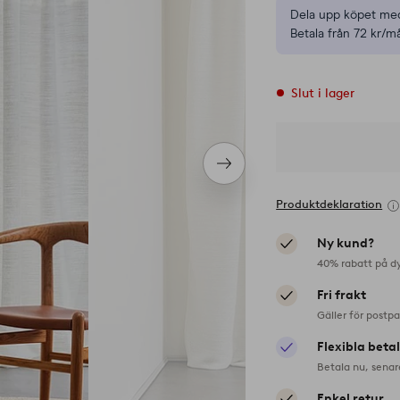
Dela upp köpet med
Betala från 72 kr/m
Slut i lager
Nästa
produkt
Produktdeklaration
Ny kund?
40% rabatt på d
Fri frakt
Gäller för postp
Flexibla beta
Betala nu, senar
Enkel retur