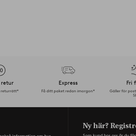
 retur
Express
Fri 
returrätt*
Få ditt paket redan imorgon*
Gäller för pos
S
Ny här? Registr
Som kund hos oss är du fö