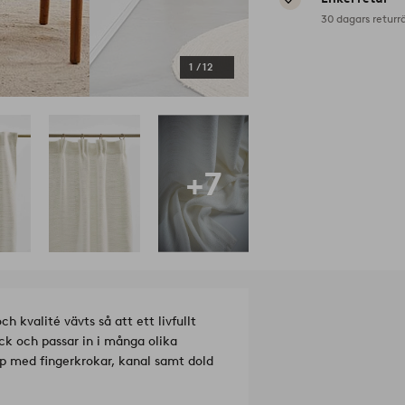
30 dagars returr
1
/
12
+7
ch kvalité vävts så att ett livfullt
ck och passar in i många olika
p med fingerkrokar, kanal samt dold