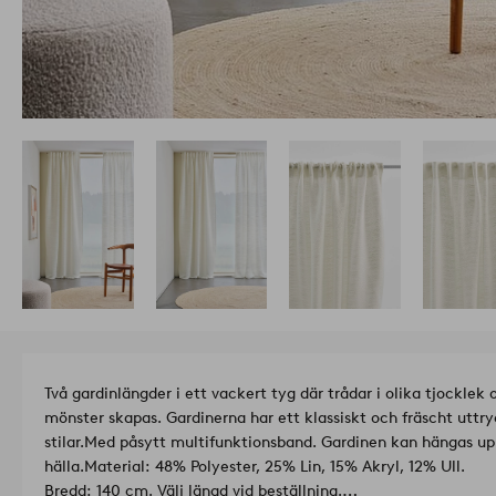
Två gardinlängder i ett vackert tyg där trådar i olika tjocklek o
mönster skapas. Gardinerna har ett klassiskt och fräscht uttry
stilar.
Med påsytt multifunktionsband. Gardinen kan hängas up
hälla.
Material: 48% Polyester, 25% Lin, 15% Akryl, 12% Ull.
Bredd: 140 cm. Välj längd vid beställning.