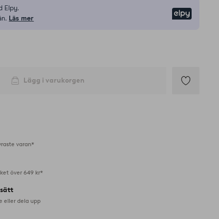
 Elpy.
Elpy
ån.
Läs mer
Lägg i varukorgen
Lägg
till
i
favoriter
yraste varan*
aket över 649 kr*
lsätt
e eller dela upp