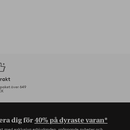
frakt
tpaket över 649
EK
era dig för
40% på dyraste varan*
rst med exklusiva erbjudanden, spännande nyheter och